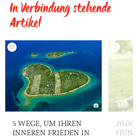
In Verbindung stehende
Artikel
5 WEGE, UM IHREN
20.00
INNEREN FRIEDEN IN
HUND?