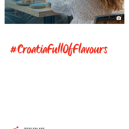
#CroatiaFullOfFlavours