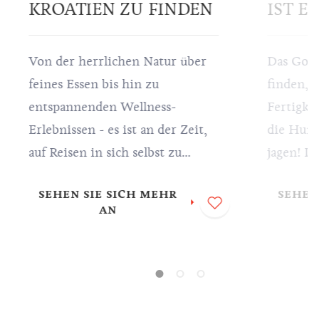
KROATIEN ZU FINDEN
IST E
Von der herrlichen Natur über
Das Gold
feines Essen bis hin zu
finden, 
entspannenden Wellness-
Fertigke
Erlebnissen - es ist an der Zeit,
die Hunde
auf Reisen in sich selbst zu
jagen! D
investieren. Wir laden Sie ein,
teuerste
SEHEN SIE SICH MEHR
SEHEN
in Kroatien Ihre innere Ruhe zu
Welt. Da
AN
finden. Alles, was Sie tun
istrische
müssen, ist zurücklehnen,
Trüffeln
entspannen und Ihren Besuch
brauchen
genießen.
teuerste
Welt – d