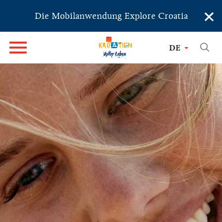
×
Die Mobilanwendung Explore Croatia
DE