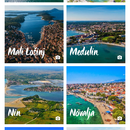
Mali Lošinj
Medulin
Nin
Novalja