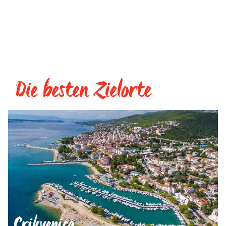
Gruben mit e
schroffen Kl
zum Meer hi
höchsten Gipf
spektakulär 
des Skywalks
man auf Wol
Die besten Zielorte
Biokovo wur
erklärt. Auf
natürlichen 
Bedeutung un
Biokovo-Gebi
Karstphänom
Modro jezero
Imotski wur
Imotski-Seen
Globalen UN
Crikvenica