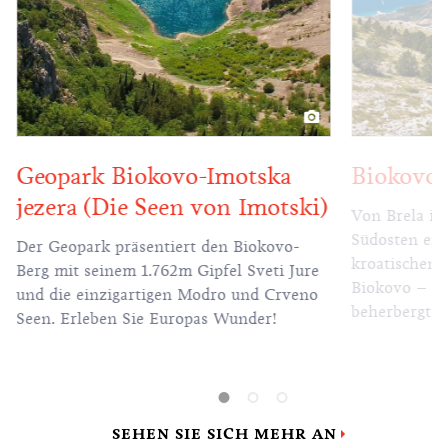
Geopark Biokovo-Imotska
Biokovo
jezera (Die Seen von Imotski)
Von Brela im
Südosten erst
Der Geopark präsentiert den Biokovo-
kroatischen 
Berg mit seinem 1.762m Gipfel Sveti Jure
Biokovo – üb
und die einzigartigen Modro und Crveno
beherbergt m
Seen. Erleben Sie Europas Wunder!
und ist der 
zweihundert
balancieren g
Gebirgspässe
im Inneren d
SEHEN SIE SICH MEHR AN