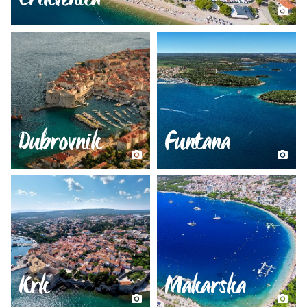
Dubrovnik
Funtana
Krk
Makarska