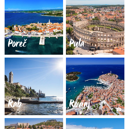
Poreč
Pula
Rab
Rovinj