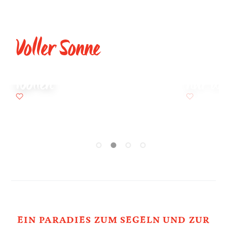
Für alle, die an der
Voller Sonne
Adria hoch hinaus
Zu die
wollen
nur da
EIN PARADIES ZUM SEGELN UND ZUR