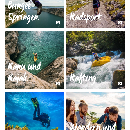
Bungee-
Springen
Radsport
Kanu und
Kajak
Rafting
Wandern und