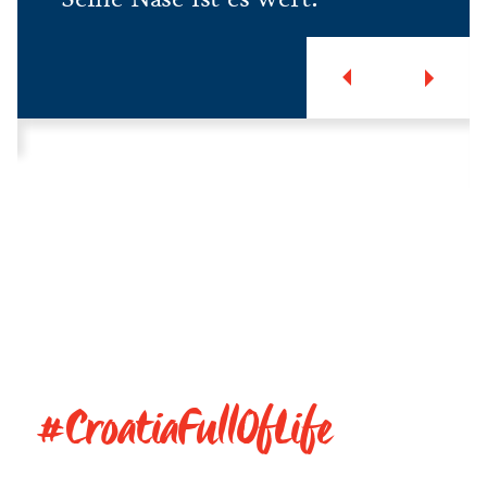
#CroatiaFullOfLife