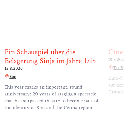
Ein Schauspiel über die
Cinem
Belagerung Sinjs im Jahre 1715
19.8.2026
Tar-Vab
12.8.2026
Sinj
Kino-Vor
auf dem S
This year marks an important, round
Grundsch
anniversary: 20 years of staging a spectacle
that has surpassed theatre to become part of
the identity of Sinj and the Cetina region.