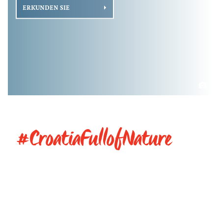
ERKUNDEN SIE
#CroatiaFullofNature