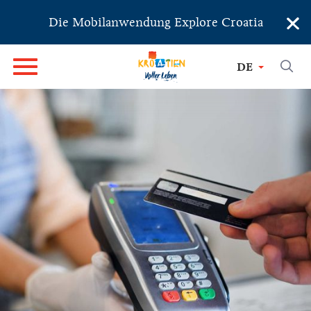
×
Die Mobilanwendung Explore Croatia
DE