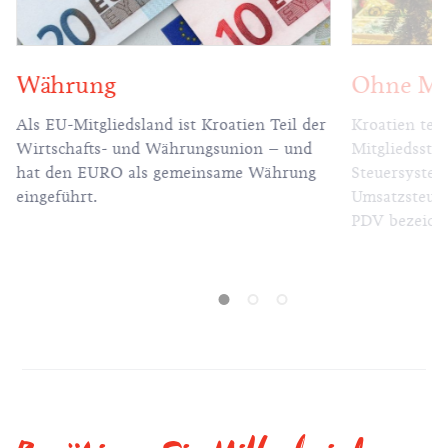
Währung
Ohne MwS
Als EU-Mitgliedsland ist Kroatien Teil der
Kroatien teil
Wirtschafts- und Währungsunion – und
Mitgliedsstaa
hat den EURO als gemeinsame Währung
Steuersystems
eingeführt.
Umsatzsteuer
PDV bezeichn
Großteil der
Höhe von 25
auch einige 