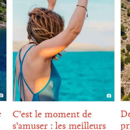
e
De
C’est le moment de
pr
s’amuser : les meilleurs