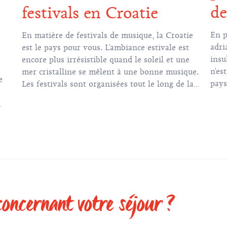
de
festivals en Croatie
En p
En matière de festivals de musique, la Croatie
adri
est le pays pour vous. L'ambiance estivale est
insu
encore plus irrésistible quand le soleil et une
n'es
mer cristalline se mêlent à une bonne musique.
e
pays
Les festivals sont organisées tout le long de la
parf
côte et dans le continent et chacun de ces
cris
événements propose un riche éventail de
fant
genres, sur d'excellentes localités, vous offrant
pend
ainsi la possibilité de vous promener jusqu'à la
plage aux rythmes de votre chanson préférée,
de vous détendre dans votre chaise longue
bercé par la musique acoustique ou de profiter
de la musique rave dans une ancienne
concernant votre séjour ?
forteresse en explorant ses coins cachés et ses
coulisses sonores. Préparez donc vos paillettes,
votre bonne humeur et réservez des vacances