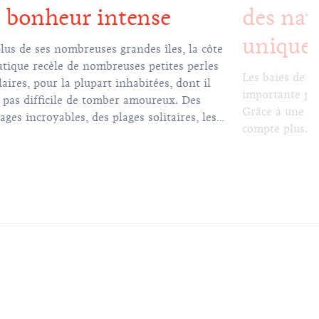
 bonheur intense
des nav
unique
lus de ses nombreuses grandes îles, la côte
atique recèle de nombreuses petites perles
Les baies de no
laires, pour la plupart inhabitées, dont il
importante part
t pas difficile de tomber amoureux. Des
Grâce à une cô
ages incroyables, des plages solitaires, les
compte plus.
ums de la flore méditerranéenne et la mer
talline font de ces endroits des lieux
astiques pour des excursions d'une journée
ant votre séjour en Croatie.