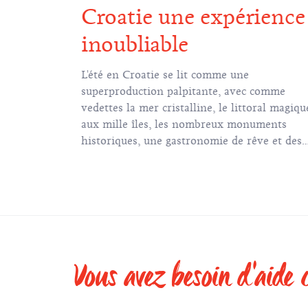
Croatie une expérience
 à l’ombre
r le bruit de
inoubliable
 sable ou
e à la
L'été en Croatie se lit comme une
driatique la
superproduction palpitante, avec comme
ces de rêve.
vedettes la mer cristalline, le littoral magiqu
aux mille îles, les nombreux monuments
historiques, une gastronomie de rêve et des
festivals d'été uniques en leur genre.
Vous avez besoin d'aide 