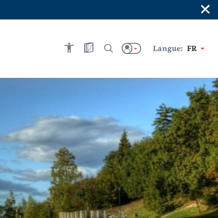
×
Langue:
FR