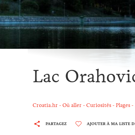
Lac Orahovi
Croatia.hr
Où aller
Curiosités
Plages
PARTAGEZ
AJOUTER À MA LISTE 