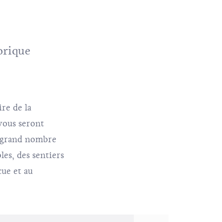
orique
re de la
vous seront
e grand nombre
bles, des sentiers
cue et au