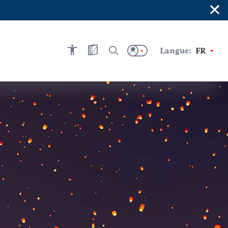
×
Langue:
FR