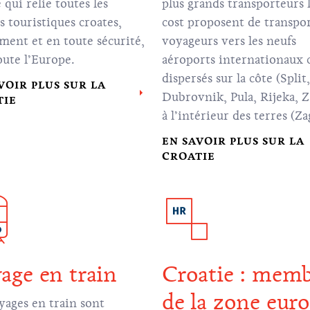
 qui relie toutes les
plus grands transporteurs
s touristiques croates,
cost proposent de transpor
ment et en toute sécurité,
voyageurs vers les neufs
oute l’Europe.
aéroports internationaux 
dispersés sur la côte (
Split
,
VOIR PLUS SUR LA
Dubrovnik
,
Pula
,
Rijeka
,
Z
TIE
à l’intérieur des terres (
Za
Osijek
) et sur les îles (
Mali
EN SAVOIR PLUS SUR LA
et
Brač
).
CROATIE
age en train
Croatie : mem
de la zone euro
yages en train sont