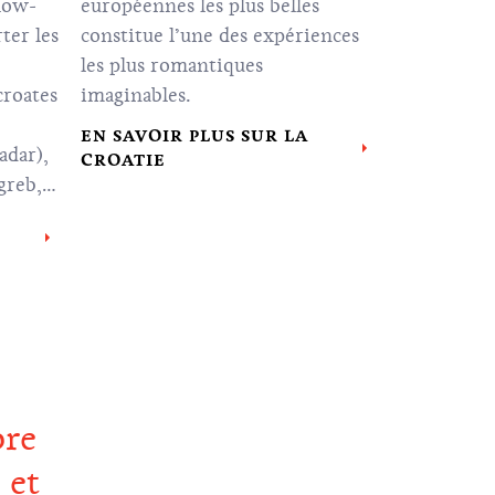
 low-
européennes les plus belles
ter les
constitue l’une des expériences
les plus romantiques
croates
imaginables.
EN SAVOIR PLUS SUR LA
adar
),
CROATIE
greb
,
 Lošinj
bre
 et