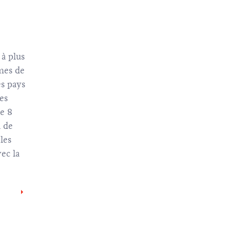
à plus
nes de
es pays
es
Le 8
 de
les
ec la