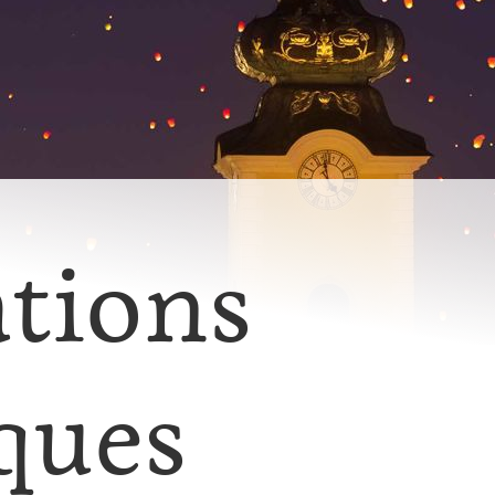
tions
ques