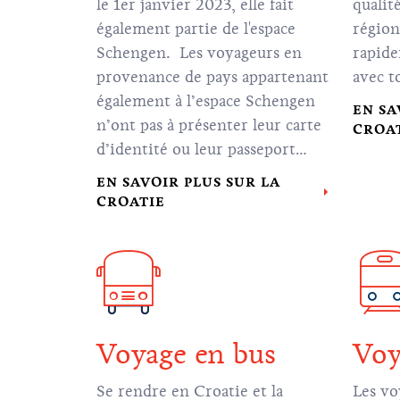
le 1er janvier 2023, elle fait
qualité
également partie de l'espace
région
Schengen. Les voyageurs en
rapide
provenance de pays appartenant
avec t
également à l’espace Schengen
EN SA
n’ont pas à présenter leur carte
CROA
d’identité ou leur passeport
lorsqu’ils voyagent vers ou
EN SAVOIR PLUS SUR LA
depuis la Croatie depuis des pays
CROATIE
appartenant à l’espace
Schengen.
Voyage en bus
Voy
Se rendre en Croatie et la
Les vo