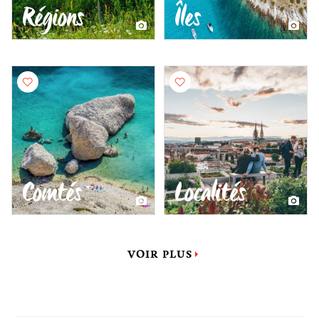
Régions
Îles
Comtés
Localités
VOIR PLUS