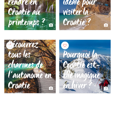
rendre en
idéale pour
Croatie au
visiter la
printemps ?
Croatie ?
Découvrez
tous les
Pourquoi la
charmes de
Croatie est-
l’autonome en
elle magique
Croatie
en hiver ?