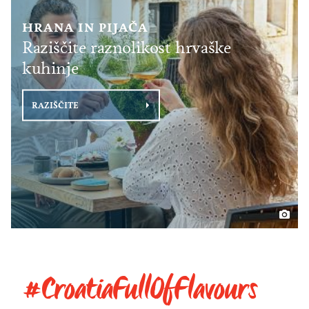
HRANA IN PIJAČA
Raziščite raznolikost hrvaške
kuhinje
RAZIŠČITE
#CroatiaFullOfFlavours