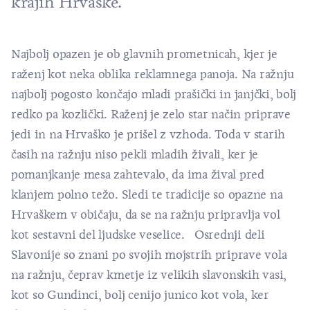
krajih Hrvaške.
Najbolj opazen je ob glavnih prometnicah, kjer je
raženj kot neka oblika reklamnega panoja. Na ražnju
najbolj pogosto končajo mladi prašički in janjčki, bolj
redko pa kozlički. Raženj je zelo star način priprave
jedi in na Hrvaško je prišel z vzhoda. Toda v starih
časih na ražnju niso pekli mladih živali, ker je
pomanjkanje mesa zahtevalo, da ima žival pred
klanjem polno težo. Sledi te tradicije so opazne na
Hrvaškem v običaju, da se na ražnju pripravlja vol
kot sestavni del ljudske veselice. Osrednji deli
Slavonije so znani po svojih mojstrih priprave vola
na ražnju, čeprav kmetje iz velikih slavonskih vasi,
kot so Gundinci, bolj cenijo junico kot vola, ker