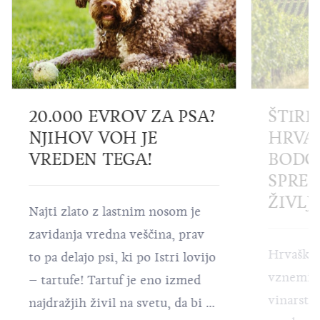
20.000 EVROV ZA PSA?
ŠTIRI
NJIHOV VOH JE
HRVAŠ
VREDEN TEGA!
BODO
SPREM
ŽIVLJ
Najti zlato z lastnim nosom je
zavidanja vredna veščina, prav
Hrvaška 
to pa delajo psi, ki po Istri lovijo
vznemirl
– tartufe! Tartuf je eno izmed
vinarstva
najdražjih živil na svetu, da bi pa