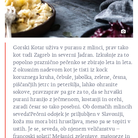
Gorski Kotar uživa v puranu z mlinci, prav tako
kot tudi Zagreb in severni Jadran. Izkušnje za to
popolno praznično pečenko se zbirajo leta in leta.
Z okusnim nadevom kot je tisti iz kock
koruznega kruha, čebule, jabolka, zelene, česna,
piščančjih jetrc in peteršilja, lahko ohranite
sokove, pravzaprav pa gre za to, da se hrvaški
purani hranijo z ječmenom, kostanji in orehi,
zaradi česar so tako posebni. Ob domačih mlincih
seveda!Pečeni odojek je priljubljen v Slavoniji,
koža mu mora biti hrustljava, meso pa se topiti v
ustih. Je se, seveda, ob njenem veličanstvu –
francoski solati! Mešanici zelenjave, majoneze in