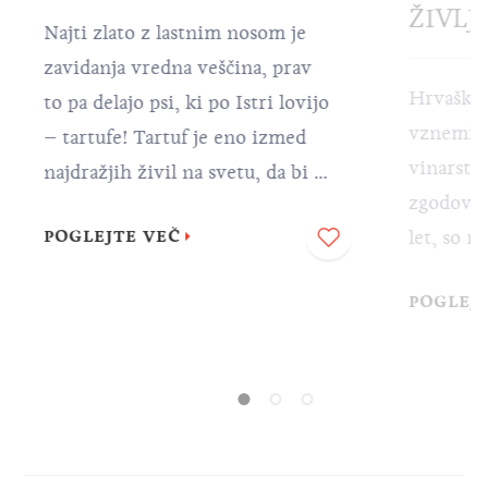
ŽIVLJENJ
Najti zlato z lastnim nosom je
zavidanja vredna veščina, prav
Hrvaška vina 
to pa delajo psi, ki po Istri lovijo
vznemirljive
– tartufe! Tartuf je eno izmed
vinarstva. Vz
najdražjih živil na svetu, da bi pa
zgodovini, p
lahko uživali v številnih istrskih
let, so razvij
POGLEJTE VEČ
delikatesah, pripravljenih iz
prilagajala z
tartufov, potrebujete pomoč ene
POGLEJTE V
ter tal, v ka
izmed najdražjih pasem na svetu
vse do danes.
– lagotta romagnola –, ki je bolj
zanimivosti, 
znan kot pes tartufar.
boste takoj z
njihovem oku