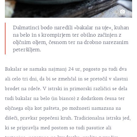
Dalmatinci bodo naredili »bakalar na uje«, kuhan
na belo in s krompirjem ter obilno začinjen z
oljčnim oljem, česnom ter na drobno narezanim
peteršiljem.
Bakalar se namaka najmanj 24 ur, pogosto pa tudi dva
ali celo tri dni, da bi se zmehčal in se pretočil v slastni
brodet
na rdeče. V istrski in primorski različici se dela
tudi bakalar na belo (in bianco) z dodatkom česna ter
oljčnega olja kot pašteta, po možnosti namazana na
dišeči, pravkar popečeni kruh. Tradicionalna istrska jed,
ki se pripravlja med postom so tudi pasutice ali