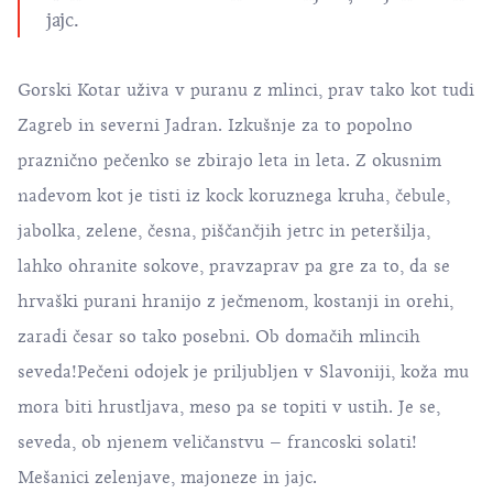
jajc.
Gorski Kotar uživa v puranu z mlinci, prav tako kot tudi
Zagreb in severni Jadran. Izkušnje za to popolno
praznično pečenko se zbirajo leta in leta. Z okusnim
nadevom kot je tisti iz kock koruznega kruha, čebule,
jabolka, zelene, česna, piščančjih jetrc in peteršilja,
lahko ohranite sokove, pravzaprav pa gre za to, da se
hrvaški purani hranijo z ječmenom, kostanji in orehi,
zaradi česar so tako posebni. Ob domačih mlincih
seveda!Pečeni odojek je priljubljen v Slavoniji, koža mu
mora biti hrustljava, meso pa se topiti v ustih. Je se,
seveda, ob njenem veličanstvu – francoski solati!
Mešanici zelenjave, majoneze in jajc.