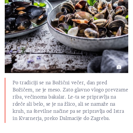
Po tradiciji se na Božični večer, dan pred
Božičem, ne je meso. Zato glavno vlogo prevzame
riba, večinoma bakalar. Le-ta se pripravlja na
rdeče ali belo, se je na žlico, ali se namaže na
kruh, na številne načine pa se pripravlja od Istra
in Kvarnerja, preko Dalmacije do Zagreba.