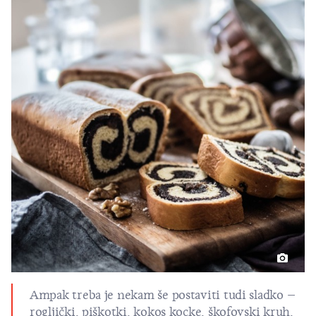
Ampak treba je nekam še postaviti tudi sladko –
rogljički, piškotki, kokos kocke, škofovski kruh,