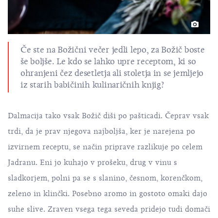
Če ste na Božični večer jedli lepo, za Božič boste
še boljše. Le kdo se lahko upre receptom, ki so
ohranjeni čez desetletja ali stoletja in se jemljejo
iz starih babičinih kulinaričnih knjig?
Dalmacija tako vsak Božič diši po pašticadi. Čeprav vsak
trdi, da je prav njegova najboljša, ker je narejena po
izvirnem receptu, se način priprave razlikuje po celem
Jadranu. Eni jo kuhajo v prošeku, drug v vinu s
sladkorjem, polni pa se s slanino, česnom, korenčkom,
zeleno in klinčki. Posebno aromo in gostoto omaki dajo
suhe slive. Zraven vsega tega seveda pridejo tudi domači