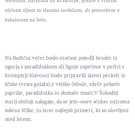
testenina, narezana na kvadratke, prelite z vročim
oljčnim oljem in slanimi sardelami, ali postrežene z
bakalarom na belo.
Na Božični večer bodo otočani pojedli brodet iz
ugorja s paradižnikom ali lignje zapečene v pečici s
krompirji.Slavonci bodo pripravili slavni perkelt iz
ščuke (vrsta golaža) z veliko čebule, rdeče pekoče
paprike, paradižnika in domače masti.V Šokadiji
starij običaji nalagajo, da se jejo »suve sćuke« oziroma
sušene ščike, in sicer najlepši primeri, ki so ulovljeni
med letom.