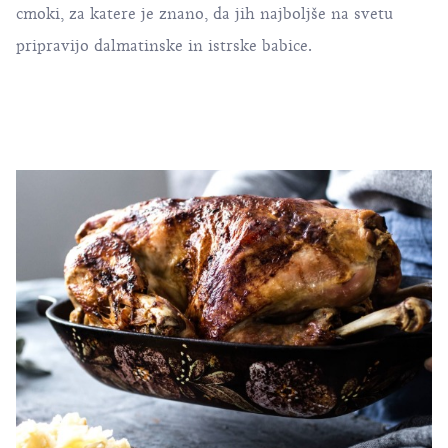
cmoki, za katere je znano, da jih najboljše na svetu
pripravijo dalmatinske in istrske babice.