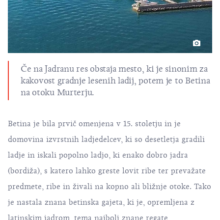
Če na Jadranu res obstaja mesto, ki je sinonim za
kakovost gradnje lesenih ladij, potem je to Betina
na otoku
Murterju
.
Betina je bila prvič omenjena v 15. stoletju in je
domovina izvrstnih ladjedelcev, ki so desetletja gradili
ladje in iskali popolno ladjo, ki enako dobro jadra
(bordiža), s katero lahko greste lovit ribe ter prevažate
predmete, ribe in živali na kopno ali bližnje otoke. Tako
je nastala znana betinska gajeta, ki je, opremljena z
latinskim jadrom, tema najbolj znane regate