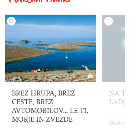
REZ
NA TA OTOK PLUJE LE
LADJA LJUBEZNI
LE TI,
DE
Otok v obliki srca, na severnem