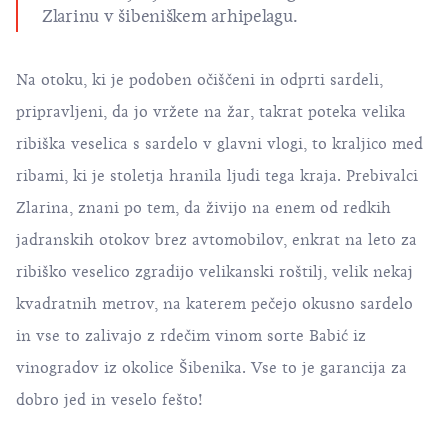
Zlarinu
v šibeniškem arhipelagu.
Na otoku, ki je podoben očiščeni in odprti sardeli,
pripravljeni, da jo vržete na žar, takrat poteka velika
ribiška veselica s sardelo v glavni vlogi, to kraljico med
ribami, ki je stoletja hranila ljudi tega kraja. Prebivalci
Zlarina, znani po tem, da živijo na enem od redkih
jadranskih otokov brez avtomobilov, enkrat na leto za
ribiško veselico zgradijo velikanski roštilj, velik nekaj
kvadratnih metrov, na katerem pečejo okusno sardelo
in vse to zalivajo z rdečim vinom sorte
Babić
iz
vinogradov iz okolice Šibenika. Vse to je garancija za
dobro jed in veselo fešto!