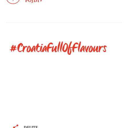
POJDI
#CroatiaFullOfFlavours