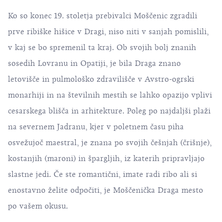
Ko so konec 19. stoletja prebivalci Moščenic zgradili
prve ribiške hišice v Dragi, niso niti v sanjah pomislili,
v kaj se bo spremenil ta kraj. Ob svojih bolj znanih
sosedih Lovranu in Opatiji, je bila Draga znano
letovišče in pulmološko zdravilišče v Avstro-ogrski
monarhiji in na številnih mestih se lahko opazijo vplivi
cesarskega blišča in arhitekture. Poleg po najdaljši plaži
na severnem Jadranu, kjer v poletnem času piha
osvežujoč maestral, je znana po svojih češnjah (črišnje),
kostanjih (maroni) in špargljih, iz katerih pripravljajo
slastne jedi. Če ste romantični, imate radi ribo ali si
enostavno želite odpočiti, je Moščenička Draga mesto
po vašem okusu.