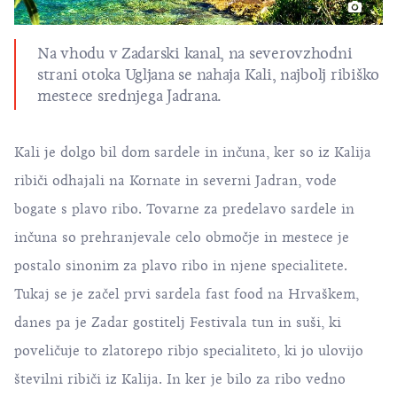
Na vhodu v Zadarski kanal, na severovzhodni
strani otoka
Ugljana
se nahaja Kali, najbolj ribiško
mestece srednjega Jadrana.
Kali je dolgo bil dom sardele in inčuna, ker so iz Kalija
ribiči odhajali na Kornate in severni Jadran, vode
bogate s plavo ribo. Tovarne za predelavo sardele in
inčuna so prehranjevale celo območje in mestece je
postalo sinonim za plavo ribo in njene specialitete.
Tukaj se je začel prvi sardela fast food na Hrvaškem,
danes pa je Zadar gostitelj Festivala tun in suši, ki
poveličuje to zlatorepo ribjo specialiteto, ki jo ulovijo
številni ribiči iz Kalija. In ker je bilo za ribo vedno