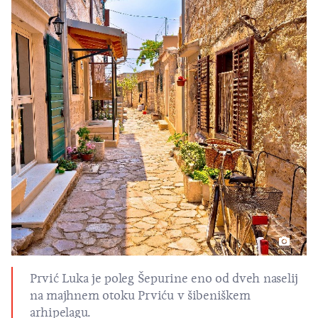
Prvić Luka je poleg Šepurine eno od dveh naselij
na majhnem otoku
Prviću
v šibeniškem
arhipelagu.