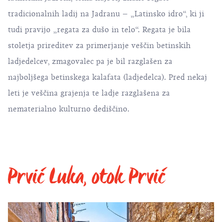
tradicionalnih ladij na Jadranu – „Latinsko idro“, ki ji
tudi pravijo „regata za dušo in telo“. Regata je bila
stoletja prireditev za primerjanje veščin betinskih
ladjedelcev, zmagovalec pa je bil razglašen za
najboljšega betinskega kalafata (ladjedelca). Pred nekaj
leti je veščina grajenja te ladje razglašena za
nematerialno kulturno dediščino.
Prvić Luka, otok Prvić