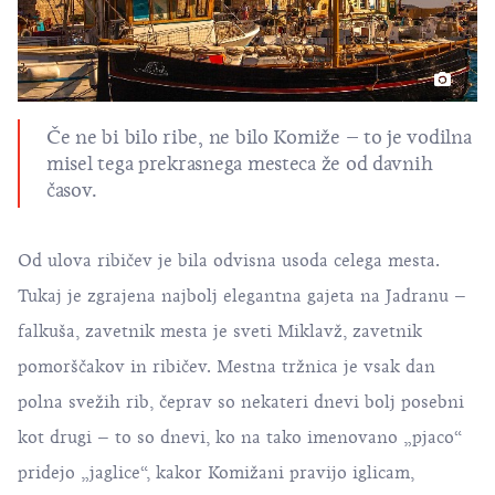
Če ne bi bilo ribe, ne bilo Komiže – to je vodilna
misel tega prekrasnega mesteca že od davnih
časov.
Od ulova ribičev je bila odvisna usoda celega mesta.
Tukaj je zgrajena najbolj elegantna gajeta na Jadranu –
falkuša, zavetnik mesta je sveti Miklavž, zavetnik
pomorščakov in ribičev. Mestna tržnica je vsak dan
polna svežih rib, čeprav so nekateri dnevi bolj posebni
kot drugi – to so dnevi, ko na tako imenovano „pjaco“
pridejo „jaglice“, kakor Komižani pravijo iglicam,