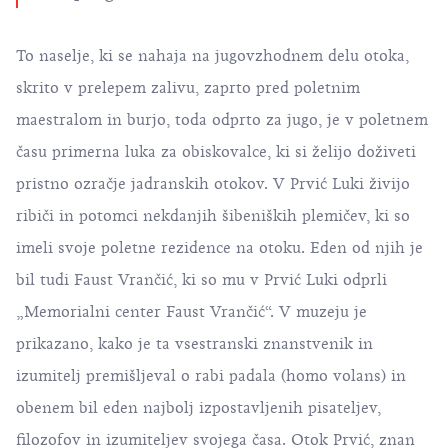
To naselje, ki se nahaja na jugovzhodnem delu otoka,
skrito v prelepem zalivu, zaprto pred poletnim
maestralom in burjo, toda odprto za jugo, je v poletnem
času primerna luka za obiskovalce, ki si želijo doživeti
pristno ozračje jadranskih otokov. V Prvić Luki živijo
ribiči in potomci nekdanjih šibeniških plemičev, ki so
imeli svoje poletne rezidence na otoku. Eden od njih je
bil tudi
Faust Vrančić
, ki so mu v Prvić Luki odprli
„Memorialni center Faust Vrančić“. V muzeju je
prikazano, kako je ta vsestranski znanstvenik in
izumitelj premišljeval o rabi padala (homo volans) in
obenem bil eden najbolj izpostavljenih pisateljev,
filozofov in izumiteljev svojega časa. Otok Prvić, znan