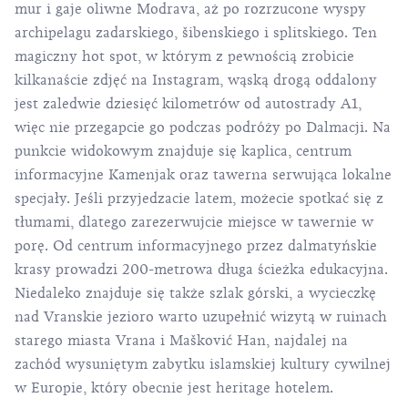
mur i gaje oliwne Modrava, aż po rozrzucone wyspy
archipelagu zadarskiego, šibenskiego i splitskiego. Ten
magiczny hot spot, w którym z pewnością zrobicie
kilkanaście zdjęć na Instagram, wąską drogą oddalony
jest zaledwie dziesięć kilometrów od autostrady A1,
więc nie przegapcie go podczas podróży po Dalmacji. Na
punkcie widokowym znajduje się kaplica,
centrum
informacyjne Kamenjak
oraz tawerna serwująca lokalne
specjały. Jeśli przyjedzacie latem, możecie spotkać się z
tłumami, dlatego zarezerwujcie miejsce w tawernie w
porę. Od centrum informacyjnego przez dalmatyńskie
krasy prowadzi 200-metrowa długa ścieżka edukacyjna.
Niedaleko znajduje się także szlak górski, a wycieczkę
nad Vranskie jezioro warto uzupełnić wizytą w ruinach
starego miasta Vrana i Mašković Han, najdalej na
zachód wysuniętym zabytku islamskiej kultury cywilnej
w Europie, który obecnie jest heritage hotelem.