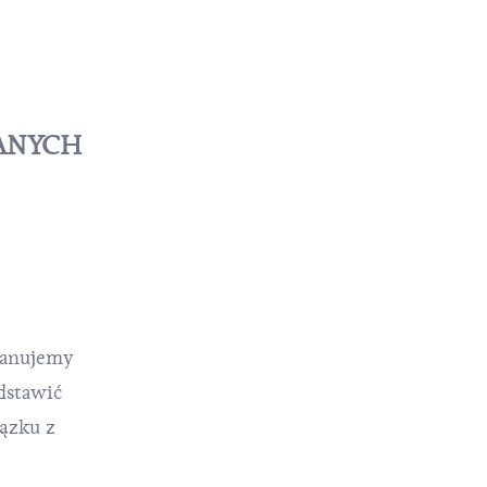
DANYCH
zanujemy
dstawić
ązku z