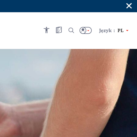
×
Język :
PL