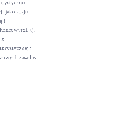
urystyczno-
i jako kraju
ą i
końcowymi, tj.
 z
turystycznej i
uczowych zasad w