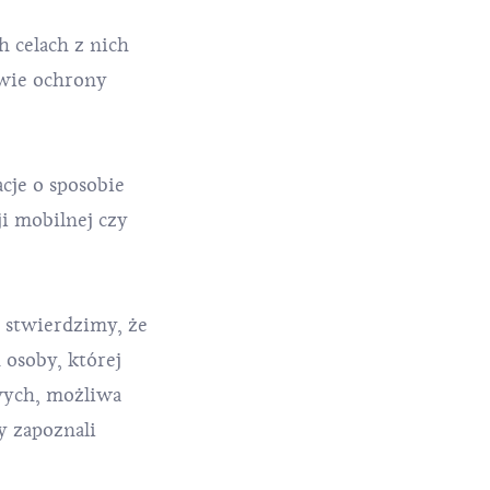
h celach z nich
awie ochrony
cje o sposobie
i mobilnej czy
 stwierdzimy, że
 osoby, której
wych, możliwa
y zapoznali