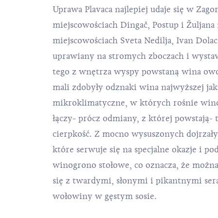
Uprawa Plavaca najlepiej udaje się w Zago
miejscowościach Dingač, Postup i Žuljana
miejscowościach Sveta Nedilja, Ivan Dolac
uprawiany na stromych zboczach i wysta
tego z wnętrza wyspy powstaną wina owo
mali zdobyły odznaki wina najwyższej ja
mikroklimatyczne, w których rośnie winor
łączy- prócz odmiany, z której powstają- 
cierpkość. Z mocno wysuszonych dojrzały
które serwuje się na specjalne okazje i 
winogrono stołowe, co oznacza, że można 
się z twardymi, słonymi i pikantnymi seram
wołowiny w gęstym sosie.