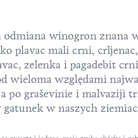
na odmiana winogron znana 
o plavac mali crni, crljenac,
avac, zelenka i pagadebit crni.
pod wieloma względami najwa
 po graševinie i malvaziji tr
y gatunek w naszych ziemiac