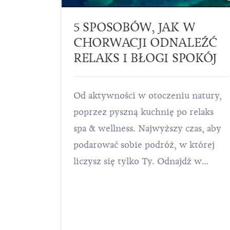
INĘ
5 SPOSOBÓW, JAK W
B I
CHORWACJI ODNALEŹĆ
E
RELAKS I BŁOGI SPOKÓJ
Od aktywności w otoczeniu natury,
st
poprzez pyszną kuchnię po relaks
za dużym,
spa & wellness. Najwyższy czas, aby
podarować sobie podróż, w której
e nocne.
liczysz się tylko Ty. Odnajdź w
Chorwacji błogi spokój, a wszystko
ybór
co musisz zrobić, to po prostu
rozgościć się, zrelaksować i cieszyć
pobytem. To Twój czas!