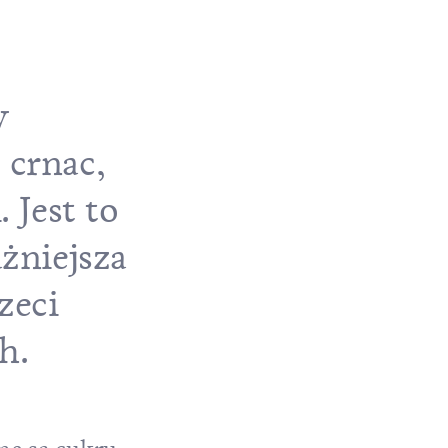
w
 crnac,
 Jest to
żniejsza
zeci
h.