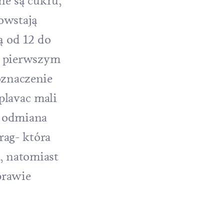
ne są cukru,
owstają
ą od 12 do
ło pierwszym
oznaczenie
lavac mali
a odmiana
rag- która
, natomiast
prawie