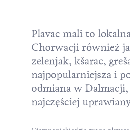
Plavac mali to lokal
Chorwacji również jak
zelenjak, kšarac, greš
najpopularniejsza i 
odmiana w Dalmacji, a
najczęściej uprawian