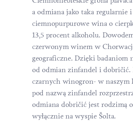
Ciemnoniebieskie grona plavaca s
a odmiana jako taka regularnie 
ciemnopurpurowe wina o cierpki
13,5 procent alkoholu. Dowodem 
czerwonym winem w Chorwacji, 
geograficzne. Dzięki badaniom
od odmian zinfandel i dobričić.
czarnych winogron- w naszym kr
pod nazwą zinfandel rozprzestr
odmiana dobričić jest rodzimą 
wyłącznie na wyspie Šolta.