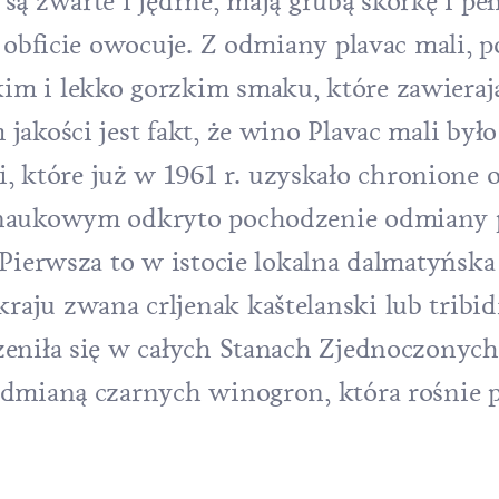
ą zwarte i jędrne, mają grubą skórkę i peł
i obficie owocuje. Z odmiany plavac mali, p
m i lekko gorzkim smaku, które zawieraj
jakości jest fakt, że wino Plavac mali by
które już w 1961 r. uzyskało chronione 
 naukowym odkryto pochodzenie odmiany p
 Pierwsza to w istocie lokalna dalmatyńsk
aju zwana crljenak kaštelanski lub tribid
zeniła się w całych Stanach Zjednoczonych
odmianą czarnych winogron, która rośnie 