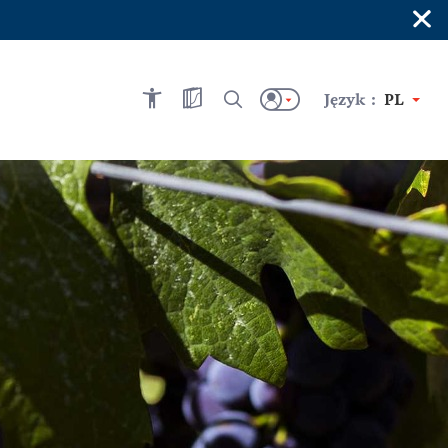
×
Język :
PL