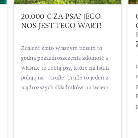
20.000 € ZA PSA? JEGO
NOS JEST TEGO WART!
Znaleźć złoto własnym nosem to
godna pozazdroszczenia zdolność a
właśnie to robią psy, które na Istrii
polują na – trufle! Trufle to jeden z
najdroższych składników na świecie
i żeby można było się delektować
wieloma istryjskimi specjałami
przygotowanymi z trufli, potrzebna
jest pomoc jednej z najdroższych ras
psów na świecie – lagotta romagnola