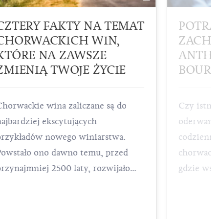
CZTERY FAKTY NA TEMAT
POTRA
CHORWACKICH WIN,
ZACHW
KTÓRE NA ZAWSZE
ANTHO
ZMIENIĄ TWOJE ŻYCIE
BOURD
Chorwackie wina zaliczane są do
Czy istnie
najbardziej ekscytujących
oderwanie 
przykładów nowego winiarstwa.
codzienno
Powstało ono dawno temu, przed
chorwack
przynajmniej 2500 laty, rozwijało
gdzie wszy
asortyment i dostosowywało go do
umożliwia
specyficznego klimatu i gleby w
Słońce – j
której rosły grona- aż do dziś.
jedno z na