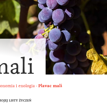
mali
onomia i enologia
Plavac mali
OJEJ LISTY ŻYCZEŃ