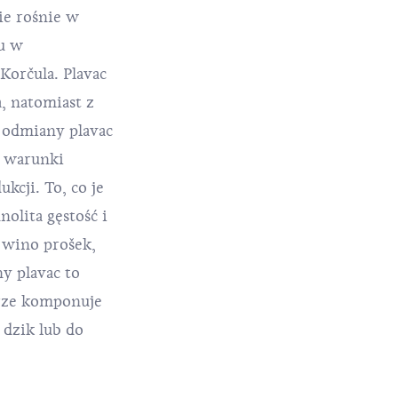
ie rośnie w
ru w
Korčula. Plavac
, natomiast z
 odmiany plavac
e warunki
kcji. To, co je
olita gęstość i
 wino prošek,
y plavac to
brze komponuje
 dzik lub do