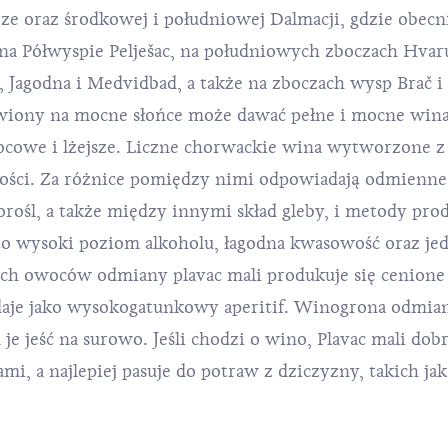
rze oraz środkowej i południowej Dalmacji, gdzie obecn
 na Półwyspie Pelješac, na południowych zboczach Hva
, Jagodna i Medvidbad, a także na zboczach wysp Brač i 
wiony na mocne słońce może dawać pełne i mocne wina
cowe i lżejsze. Liczne chorwackie wina wytworzone z
kości. Za różnice pomiędzy nimi odpowiadają odmienn
ośl, a także między innymi skład gleby, i metody produ
to wysoki poziom alkoholu, łagodna kwasowość oraz jedn
ch owoców odmiany plavac mali produkuje się cenione
podaje jako wysokogatunkowy aperitif. Winogrona odmian
je jeść na surowo. Jeśli chodzi o wino, Plavac mali do
i, a najlepiej pasuje do potraw z dziczyzny, takich jak