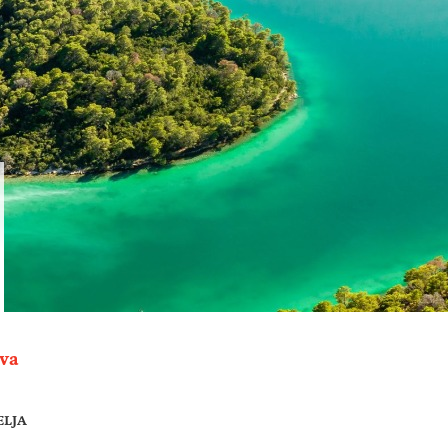
va
ELJA