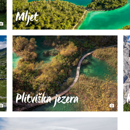
Mljet
Plitviška jezera