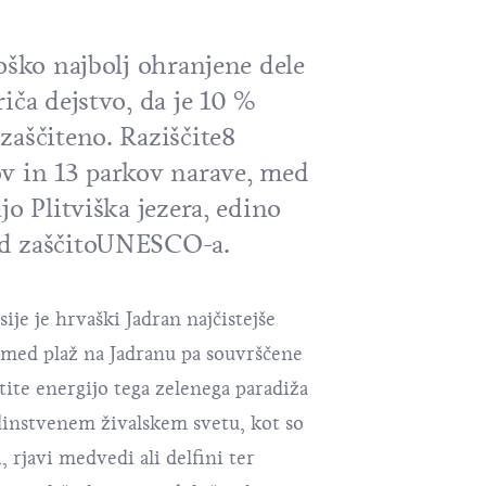
oško najbolj ohranjene dele
iča dejstvo, da je 10 %
zaščiteno. Raziščite8
v in 13 parkov narave, med
jo Plitviška jezera, edino
d zaščitoUNESCO-a.
ije je hrvaški
Jadran
najčistejše
izmed
plaž
na Jadranu pa souvrščene
ite energijo tega zelenega paradiža
instvenem živalskem svetu, kot so
i, rjavi medvedi ali delfini ter