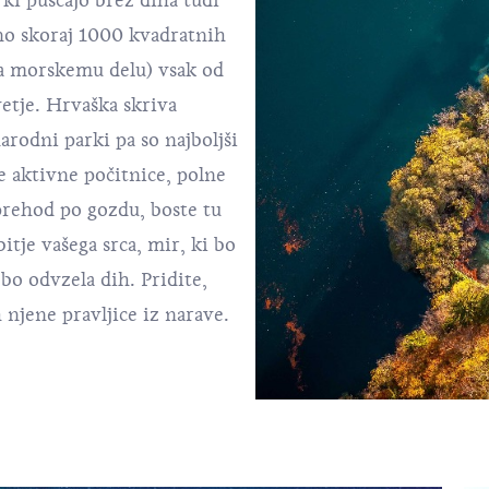
, ki puščajo brez diha tudi
no skoraj 1000 kvadratnih
a morskemu delu) vsak od
etje. Hrvaška skriva
arodni parki pa so najboljši
te aktivne počitnice, polne
prehod po gozdu, boste tu
bitje vašega srca, mir, ki bo
bo odvzela dih. Pridite,
 njene pravljice iz narave.