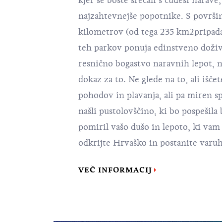
kjer se boste srečali s čudesi narave
najzahtevnejše popotnike. S površi
kilometrov (od tega 235 km2pripad
teh parkov ponuja edinstveno doživ
resnično bogastvo naravnih lepot, n
dokaz za to. Ne glede na to, ali išče
pohodov in plavanja, ali pa miren s
našli pustolovščino, ki bo pospešila 
pomiril vašo dušo in lepoto, ki vam 
odkrijte Hrvaško in postanite varuh
VEČ INFORMACIJ