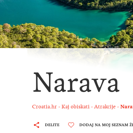
Narava
Croatia.hr
Kaj obiskati
Atrakcije
Nara
DELITE
DODAJ NA MOJ SEZNAM Ž