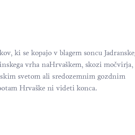
ov, ki se kopajo v blagem soncu Jadranske
ninskega vrha naHrvaškem, skozi močvirja,
valskim svetom ali sredozemnim gozdnim
otam Hrvaške ni videti konca.