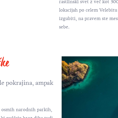
rastlinski svet z več kot 30
lokacijah po celem Velebitu
izgubiti, na pravem ste mes
sebe.
ške
le pokrajina, ampak
v osmih narodnih parkih,