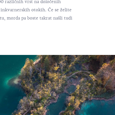
00 različnih vrst na določenih
 inkvarnerskih otokih. Če se želite
tu, morda pa boste takrat našli tudi