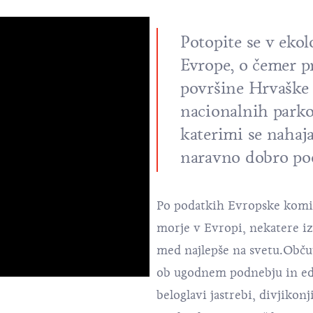
Potopite se v ekol
Evrope, o čemer pr
površine Hrvaške 
nacionalnih parko
katerimi se nahaja
naravno dobro po
Po podatkih Evropske komis
morje v Evropi, nekatere 
med najlepše na svetu.Občut
ob ugodnem podnebju in ed
beloglavi jastrebi, divjikonj