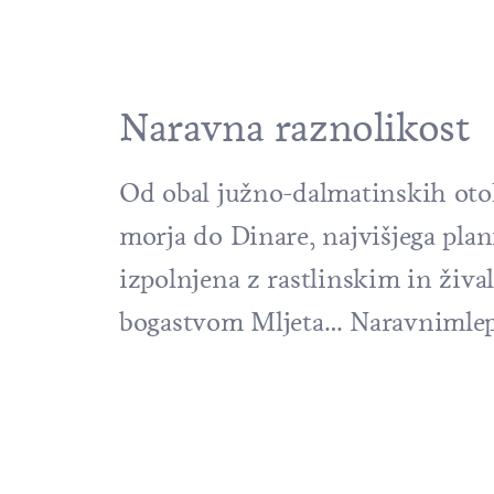
Naravna raznolikost
Od obal južno-dalmatinskih otok
morja do Dinare, najvišjega pla
izpolnjena z rastlinskim in ži
bogastvom Mljeta… Naravnimlep