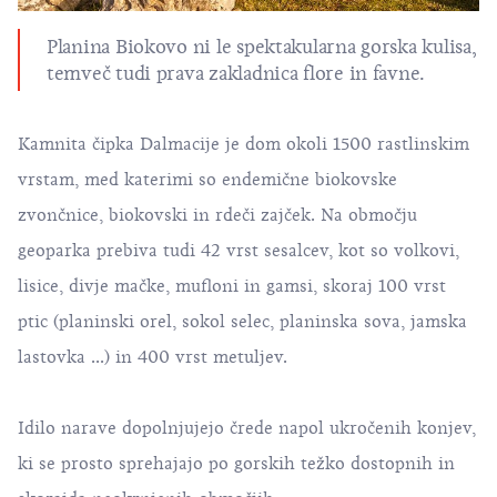
Planina Biokovo ni le spektakularna gorska kulisa,
temveč tudi prava zakladnica flore in favne.
Kamnita čipka Dalmacije je dom okoli 1500 rastlinskim
vrstam, med katerimi so endemične biokovske
zvončnice, biokovski in rdeči zajček. Na območju
geoparka prebiva tudi 42 vrst sesalcev, kot so volkovi,
lisice, divje mačke, mufloni in gamsi, skoraj 100 vrst
ptic (planinski orel, sokol selec, planinska sova, jamska
lastovka ...) in 400 vrst metuljev.
Idilo narave dopolnjujejo črede napol ukročenih konjev,
ki se prosto sprehajajo po gorskih težko dostopnih in