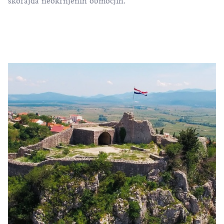
skorajda neokrnjenih območjih.