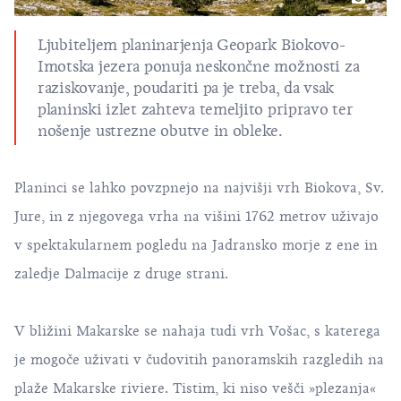
Ljubiteljem
planinarjenja
Geopark Biokovo-
Imotska jezera ponuja neskončne možnosti za
raziskovanje, poudariti pa je treba, da vsak
planinski izlet zahteva temeljito pripravo ter
nošenje ustrezne obutve in obleke.
Planinci se lahko povzpnejo na najvišji vrh Biokova, Sv.
Jure, in z njegovega vrha na višini 1762 metrov uživajo
v spektakularnem pogledu na Jadransko morje z ene in
zaledje Dalmacije z druge strani.
V bližini Makarske se nahaja tudi vrh Vošac, s katerega
je mogoče uživati v čudovitih panoramskih razgledih na
plaže Makarske riviere. Tistim, ki niso vešči »plezanja«