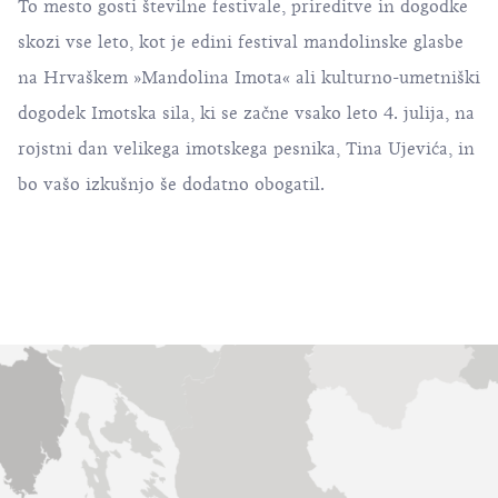
To mesto gosti številne festivale, prireditve in dogodke
skozi vse leto, kot je edini festival mandolinske glasbe
na Hrvaškem »Mandolina Imota« ali kulturno-umetniški
dogodek Imotska sila, ki se začne vsako leto 4. julija, na
rojstni dan velikega imotskega pesnika, Tina Ujevića, in
bo vašo izkušnjo še dodatno obogatil.