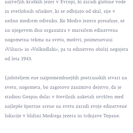
največjih kraških jezer v Evropi, ki zaradi globine vode
in svetlobnih učinkov, ki se odbijajo od skal, sije v
nežno modrem odtenku. Ko Modro jezero presahne, se
na njegovem dnu organizira v marsičem edinstvena
nogometna tekma na svetu, moštvi, poimenovani
»Vilinci« in »Volkodlaki«, pa ta edinstven običaj negujeta
od leta 1943.
Ljubiteljem ene najpomembnejših postranskih stvari na
svetu, nogometa, bo zagotovo zanimivo dejstvo, da je
stadion Gospin dolac v številnih anketah uvrščen med
najlepše športne arene na svetu zaradi svoje edinstvene
lokacije v bližini Modrega jezera in trdnjave Topane.