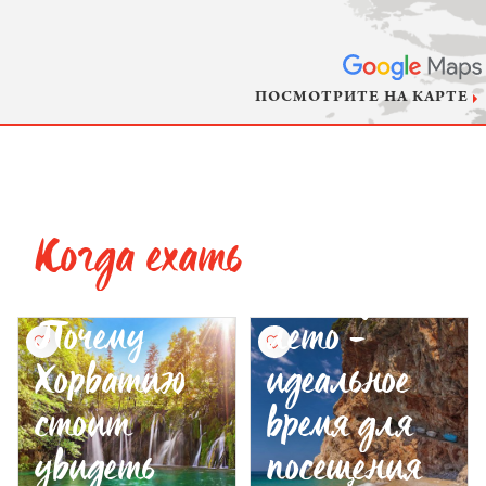
ПОСМОТРИТЕ НА КАРТЕ
Когда ехать
Почему
Почему
лето -
Хорватию
идеальное
стоит
время для
увидеть
посещения