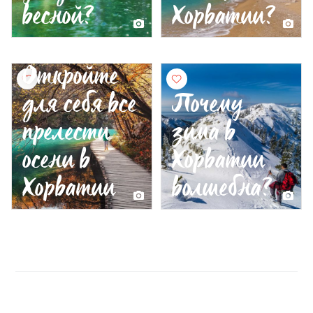
весной?
Хорватии?
Откройте
для себя все
Почему
прелести
зима в
осени в
Хорватии
Хорватии
волшебна?