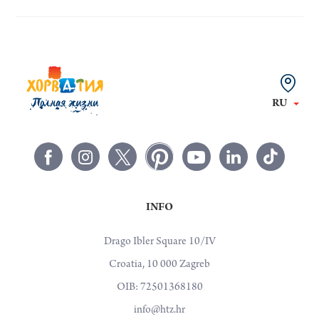
RU
INFO
Drago Ibler Square 10/IV
Croatia, 10 000 Zagreb
OIB: 72501368180
info@htz.hr