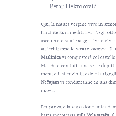
Petar Hektorović.
Qui, la natura vergine vive in armo
l’architettura meditativa. Negli otto 
ascolterete storie suggestive e vivr
arricchiranno le vostre vacanze. Il 
Maslinica
vi conquisterà col castello
Marchi e con tutta una serie di pitto
mentre il silenzio irreale e la rigogl
Nečujam
vi condurranno in una di
nuova.
Per provare la sensazione unica di av
basta inerpicarsi sulla
Vela straža
, i