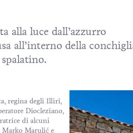
ta alla luce dall’azzurro
sa all’interno della conchigli
 spalatino
.
ta
, regina degli Illiri,
peratore Diocleziano
,
ratrice di alcuni
e Marko Marulić e