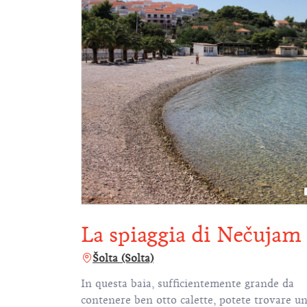
La spiaggia di Nečujam
Šolta (Solta)
 gita di una
In questa baia, sufficientemente grande da
acanza di
contenere ben otto calette, potete trovare u