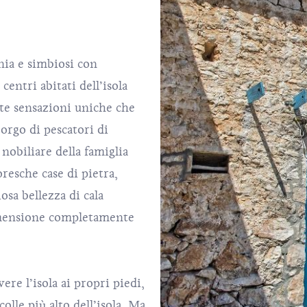
nia e simbiosi con
centri abitati dell’isola
ete sensazioni uniche che
borgo di pescatori di
 nobiliare della famiglia
resche case di pietra,
iosa bellezza di cala
mensione completamente
ere l’isola ai propri piedi,
l colle più alto dell’isola. Ma