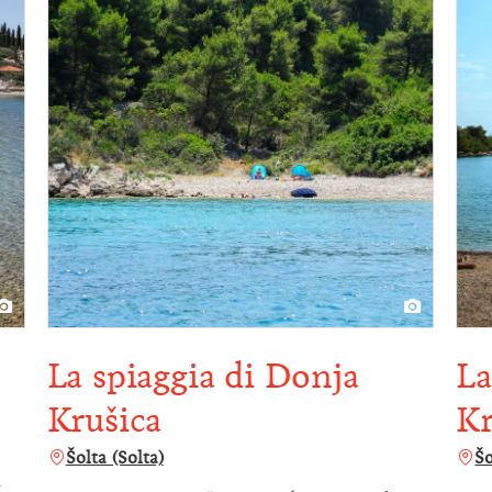
La spiaggia di Donja
La
Krušica
Kr
Šolta (Solta)
Šo
n