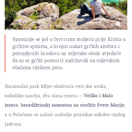
Spominje se još u četvrtom stoljeću prije Krista u
grčkim spisima, a brojni nalazi grčkih amfora i
potopljenih brodova uz mljetske obale svjedoče
da su se grčki pomorci zadržavali na mljetskim
obalama tijekom puta.
Nacionalni park Mljet
obuhvaća veći dio otoka;
nekoliko naselja, dva slana jezera –
Veliko i Malo
jezero
,
benediktinski samostan na otočiću Svete Marije
,
a u Polačama se nalazi najbolje prirodno sidrište cijelog
Jadrana.