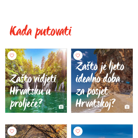
Kada putovati
Zašto je ljeto
Zašto vidjeti
idealno doba
Hrvatsku u
za posjet
proljeće?
Hrvatskoj?