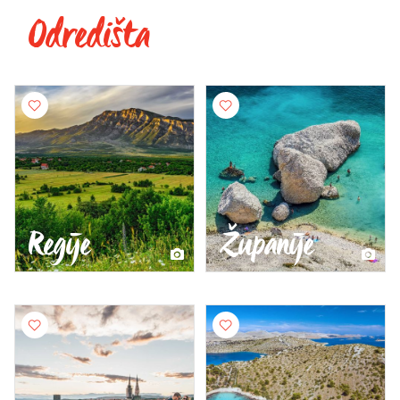
Odredišta
Regije
Županije