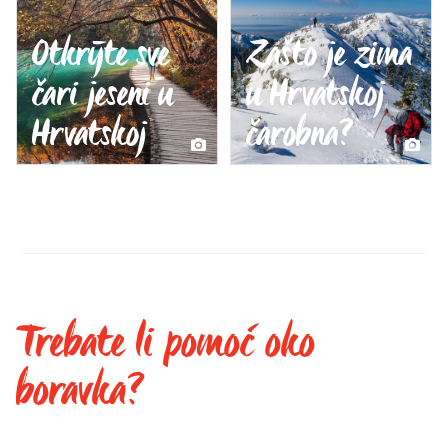
Otkrijte sve
Zašto je zima
čari jeseni u
u Hrvatskoj
Hrvatskoj
čarobna?
Trebate li pomoć oko
boravka?