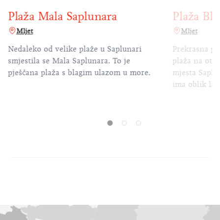
Plaža Mala Saplunara
Plaža Bla
Mljet
Mljet
Nedaleko od velike plaže u Saplunari
Prekrasna pla
smjestila se Mala Saplunara. To je
plaža na otok
pješčana plaža s blagim ulazom u more.
mjesta Saplu
ima oblik lag