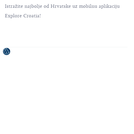
Istražite najbolje od Hrvatske uz mobilnu aplikaciju
Explore Croatia!
Projekt je sufinancirala Europska unija iz Europskog
fonda za regionalni razvoj.
Sadržaj publikacije/emitiranog materijala isključiva je
odgovornost Hrvatske turističke zajednice.
© 1992-2026 Hrvatska turistička zajednica. Sva
prava pridržana.