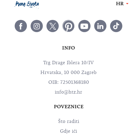
HR
INFO
Trg Drage Iblera 10/IV
Hrvatska, 10 000 Zagreb
OIB: 72501368180
info@htz.hr
POVEZNICE
Što raditi
Gdje ići