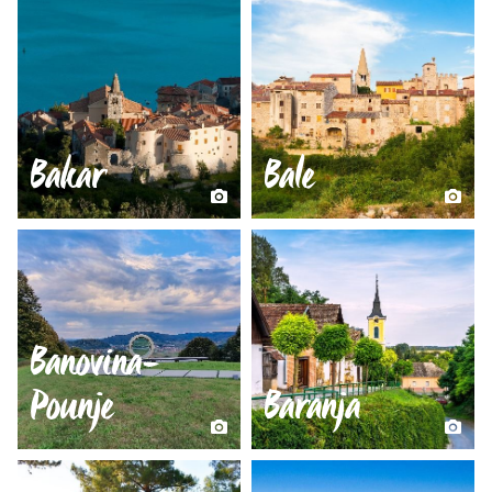
Bakar
Bale
Banovina-
Pounje
Baranja