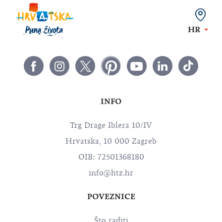
HR
INFO
Trg Drage Iblera 10/IV
Hrvatska, 10 000 Zagreb
OIB: 72501368180
info@htz.hr
POVEZNICE
Što raditi