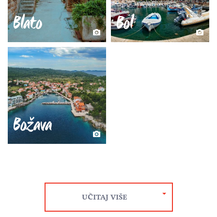
Blato
Bol
Božava
UČITAJ VIŠE