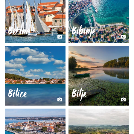
Betina
Bibinje
Bilice
Bilje