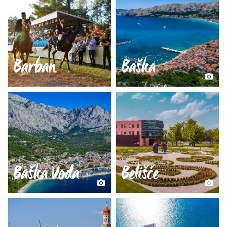
Barban
Baška
Baška Voda
Belišće