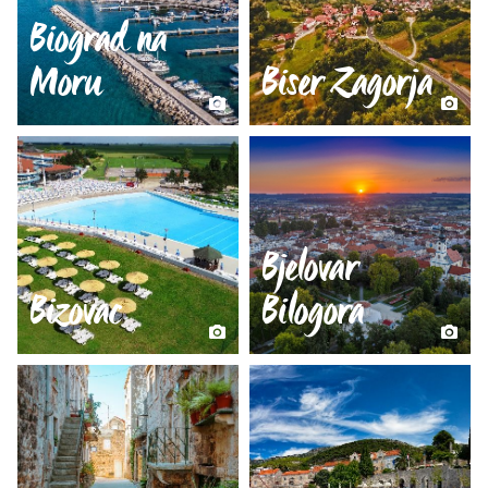
Biograd na
Moru
Biser Zagorja
Bjelovar
Bizovac
Bilogora