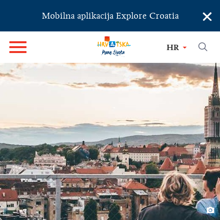
×
Mobilna aplikacija Explore Croatia
HR