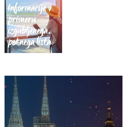
Informacije v
primeru
izgubljenega
potnega lista