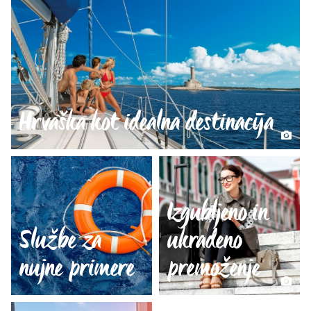
Hrvaška kot idealna destinacija
Izgubljeno in
Službe za
ukradeno
nujne primere
premoženje