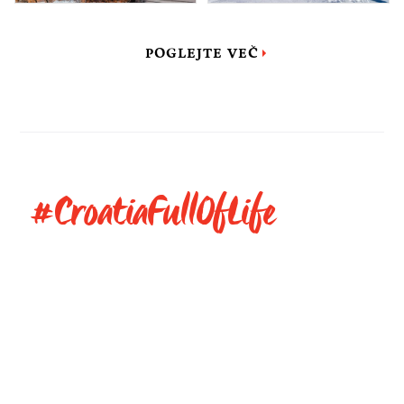
POGLEJTE VEČ
#CroatiaFullOfLife