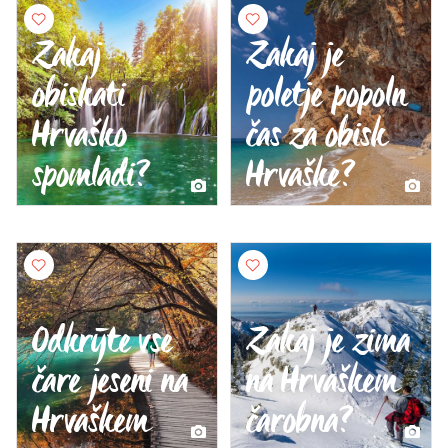
Zakaj
Zakaj je
obiskati
poletje popoln
Hrvaško
čas za obisk
spomladi?
Hrvaške?
Odkrijte vse
Zakaj je zima
čare jeseni na
na Hrvaškem
Hrvaškem
čarobna?