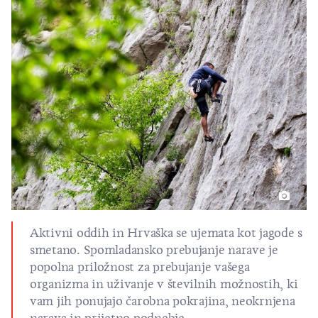
Aktivni oddih in Hrvaška se ujemata kot jagode s
smetano. Spomladansko prebujanje narave je
popolna priložnost za prebujanje vašega
organizma in uživanje v številnih možnostih, ki
vam jih ponujajo čarobna pokrajina, neokrnjena