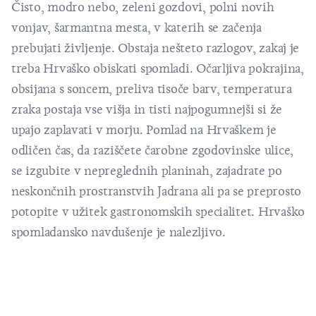
Čisto, modro nebo, zeleni gozdovi, polni novih
vonjav, šarmantna mesta, v katerih se začenja
prebujati življenje. Obstaja nešteto razlogov, zakaj je
treba Hrvaško obiskati spomladi. Očarljiva pokrajina,
obsijana s soncem, preliva tisoče barv, temperatura
zraka postaja vse višja in tisti najpogumnejši si že
upajo zaplavati v morju. Pomlad na Hrvaškem je
odličen čas, da raziščete čarobne zgodovinske ulice,
se izgubite v nepreglednih
planinah
,
zajadrate
po
neskončnih prostranstvih Jadrana ali pa se preprosto
potopite v užitek
gastronomskih specialitet
. Hrvaško
spomladansko navdušenje je nalezljivo.