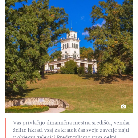
Vas privlačijo dinamična mestna središča, vendar
želite hkrati vsaj za kratek čas svoje zavetje najti
v objemu zelenja? Predstavljamo vam nekaj