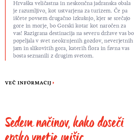
Hrvaška veličastna in neskončna jadranska obala
je razumljivo, kot ustvarjena za turizem. Če pa
iščete povsem drugačno izkušnjo, kjer se srečajo
gore in morje, bo Gorski kotar kot naročen za
vas! Razigrana destinacija na severu države vas bo
popeljala v svet neokrnjenih gozdov, neverjetnih
jam in slikovitih gora, katerih flora in favna vas
bosta seznanili z drugim svetom.
VEČ INFORMACIJ
Sedem načinov, kako doseči
epsko vnetje mišic