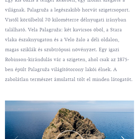
Egy kis oázis a tenger kékében, egy izolált szeglete a
világnak.
Palagruža
a legészakibb horvát szigetcsoport.
Vistől körülbelül 70 kilométerre délnyugati irányban
található. Vela Palagruža: két kavicsos öböl, a Stara
vlaka északnyugaton és a Velo žalo a déli oldalon,
magas sziklák és szubtrópusi növényzet. Egy igazi
Robinson-kirándulás vár a szigeten, ahol csak az 1875-
ben épült Palagruža világítótorony lakói élnek. A
zabolátlan természet ámulattal tölt el minden látogatót.