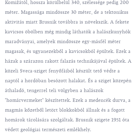
Komižától, hossza körülbelül 340, szélessége pedig 200
méter. Magassága mindössze 30 méter, de a tektonikus
aktivitás miatt Brusnik továbbra is növekszik. A fekete
kavicsos öbölben még mindig láthatók a halászkunyhók
maradványai, amelyek mindössze egy-másfél méter
magasak, és ugyanezekből a kavicsokból épültek. Ezek a
házak a szárazon rakott falazás technikájával épültek. A
közeli Sveca-sziget fenyőfáiból készült tető védte a
naptól a hordóban besózott halakat. És a sziget közepén
áthaladó, tengerrel teli völgyben a halászok
"homárvermeket" készítettek. Ezek a medencék durva, a
magmás kőzetből letört blokkokból állnak és a fogott
homárok tárolására szolgáltak. Brusnik szigete 1951 óta
védett geológiai természeti emlékhely.