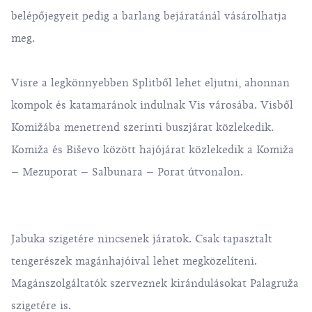
belépőjegyeit pedig a barlang bejáratánál vásárolhatja
meg.
Visre a legkönnyebben Splitből lehet eljutni, ahonnan
kompok és katamaránok indulnak Vis városába. Visből
Komižába menetrend szerinti buszjárat közlekedik.
Komiža és Biševo között hajójárat közlekedik a Komiža
– Mezuporat – Salbunara – Porat útvonalon.
Jabuka szigetére nincsenek járatok. Csak tapasztalt
tengerészek magánhajóival lehet megközelíteni.
Magánszolgáltatók szerveznek kirándulásokat Palagruža
szigetére is.