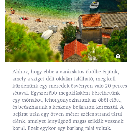
Ahhoz, hogy ebbe a varázslatos öbölbe érjünk,
amely a sziget déli oldalán található, meg kell
küzdenünk egy meredek ösvényen való 20 perces
sétával. Egyszerűbb megoldásként
bérelhetünk
egy csónakot
, lehorgonyozhatunk az öböl előtt,
és beúszhatunk a keskeny bejáraton keresztül. A
bejárat után egy ötven méter széles strand tárul
elénk, amelyet lenyűgöző magas sziklák vesznek
körül. Ezek egykor egy barlang falai voltak.