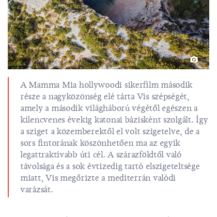
A
Mamma Mia
hollywoodi sikerfilm második
része a nagyközönség elé tárta Vis szépségét,
amely a második világháború végétől egészen a
kilencvenes évekig katonai bázisként szolgált. Így
a sziget a közemberektől el volt szigetelve, de a
sors fintorának köszönhetően ma az egyik
legattraktívabb úti cél. A szárazföldtől való
távolsága és a sok évtizedig tartó elszigeteltsége
miatt, Vis megőrizte a mediterrán valódi
varázsát.