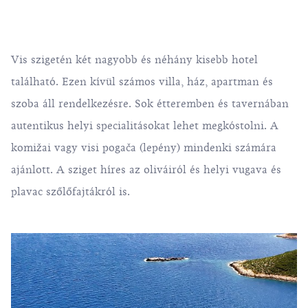
Vis szigetén két nagyobb és néhány kisebb hotel
található. Ezen kívül számos villa, ház, apartman és
szoba áll rendelkezésre. Sok étteremben és tavernában
autentikus helyi specialitásokat lehet megkóstolni. A
komižai vagy visi pogača
(lepény) mindenki számára
ajánlott. A sziget híres az oliváiról és helyi
vugava
és
plavac
szőlőfajtákról is.