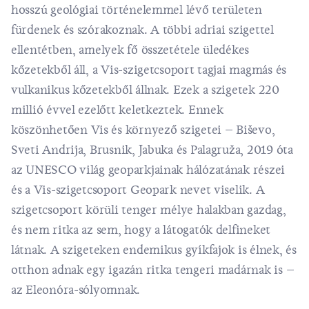
hosszú geológiai történelemmel lévő területen
fürdenek és szórakoznak. A többi adriai szigettel
ellentétben, amelyek fő összetétele üledékes
kőzetekből áll, a
Vis-szigetcsoport
tagjai magmás és
vulkanikus kőzetekből állnak. Ezek a szigetek 220
millió évvel ezelőtt keletkeztek. Ennek
köszönhetően
Vis
és környező szigetei –
Biševo
,
Sveti Andrija, Brusnik, Jabuka és Palagruža, 2019 óta
az UNESCO világ geoparkjainak hálózatának részei
és a Vis-szigetcsoport Geopark nevet viselik. A
szigetcsoport körüli tenger mélye halakban gazdag,
és nem ritka az sem, hogy a látogatók delfineket
látnak. A szigeteken endemikus gyíkfajok is élnek, és
otthon adnak egy igazán ritka tengeri madárnak is –
az Eleonóra-sólyomnak.