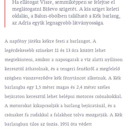
Ha ellátogat Visre, semmiképpen se felejtse el
meglátogatni Biševo szigetét. A kis sziget keleti
oldalán, a Balun-öbölben található a
Kék barlang
,
az Adria egyik legnagyobb látványossága.
A napfény játéka kékre festi a barlangot. A
legérdekesebb színeket 11 és 13 óra között lehet
megtekinteni, amikor a napsugarak a víz alatti nyíláson
keresztül áthatolnak, és a tengeri fenékről a megfelelő
szögben visszaverődve kék fénytáncot alkotnak. A Kék
barlangba egy 1,5 méter magas és 2,4 méter széles
bejáraton keresztül lehet belépni motoros csónakokkal.
A motorokat kikapcsolják a barlang bejáratánál, és a
csónakot fa rudakkal a falakhoz tolva mozgatják. A Kék
barlangban tilos az úszás. 1951 óta védett