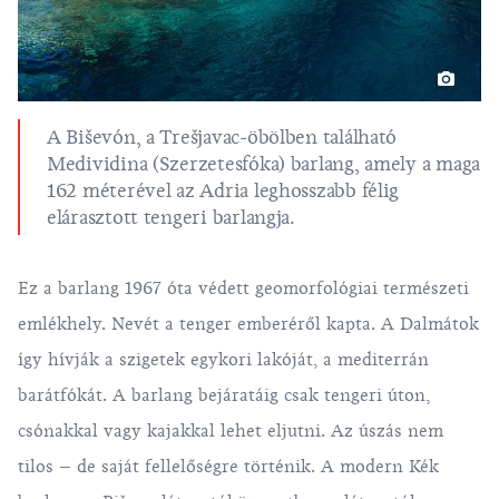
A Biševón, a Trešjavac-öbölben található
Medividina (Szerzetesfóka) barlang, amely a maga
162 méterével az Adria leghosszabb félig
elárasztott tengeri barlangja.
Ez a barlang 1967 óta védett geomorfológiai természeti
emlékhely. Nevét a tenger emberéről kapta. A Dalmátok
így hívják a szigetek egykori lakóját, a
mediterrán
barátfókát
. A barlang bejáratáig csak tengeri úton,
csónakkal vagy kajakkal lehet eljutni. Az úszás nem
tilos – de saját fellelőségre történik. A modern Kék