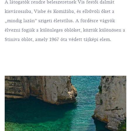
A látogatók rendre beleszeretnek Vis festői dalmát
kisvárosaiba, Visbe és Komižába, és elbűvöli őket a
„mindig lazán” szigeti életstílus. A fürdésre vágyók
élvezni fogják a különleges öblöket, köztük különösen a
Stiniva
öblöt, amely 1967 óta védett tájképi elem.