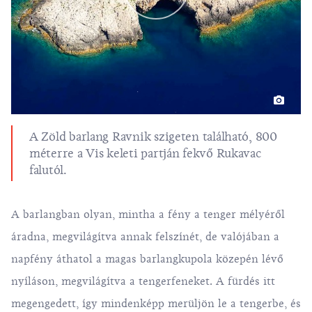
A Zöld barlang Ravnik szigeten található, 800
méterre a Vis keleti partján fekvő Rukavac
falutól.
A barlangban olyan, mintha a fény a tenger mélyéről
áradna, megvilágítva annak felszínét, de valójában a
napfény áthatol a magas barlangkupola közepén lévő
nyíláson, megvilágítva a tengerfeneket. A fürdés itt
megengedett, így mindenképp merüljön le a tengerbe, és