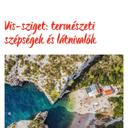
Vis-sziget: természeti
szépségek és látnivalók