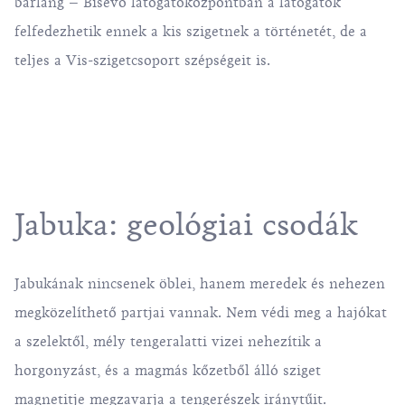
barlang – Biševo látogatóközpontban a látogatók
felfedezhetik ennek a kis szigetnek a történetét, de a
teljes a Vis-szigetcsoport szépségeit is.
Jabuka: geológiai csodák
Jabukának nincsenek öblei, hanem meredek és nehezen
megközelíthető partjai vannak. Nem védi meg a hajókat
a szelektől, mély tengeralatti vizei nehezítik a
horgonyzást, és a magmás kőzetből álló sziget
magnetitje megzavarja a tengerészek iránytűit.