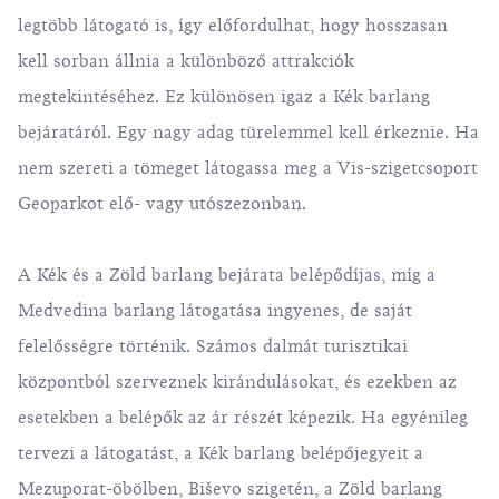
legtöbb látogató is, így előfordulhat, hogy hosszasan
kell sorban állnia a különböző attrakciók
megtekintéséhez. Ez különösen igaz a Kék barlang
bejáratáról. Egy nagy adag türelemmel kell érkeznie. Ha
nem szereti a tömeget látogassa meg a Vis-szigetcsoport
Geoparkot elő- vagy utószezonban.
A Kék és a Zöld barlang bejárata belépődíjas, míg a
Medvedina barlang látogatása ingyenes, de saját
felelősségre történik. Számos dalmát turisztikai
központból szerveznek kirándulásokat, és ezekben az
esetekben a belépők az ár részét képezik. Ha egyénileg
tervezi a látogatást, a Kék barlang belépőjegyeit a
Mezuporat-öbölben, Biševo szigetén, a Zöld barlang