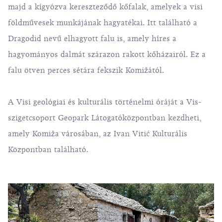
majd a kígyózva kereszteződő
kőfalak
, amelyek a visi
földművesek munkájának hagyatékai. Itt található a
Dragodid nevű elhagyott falu is, amely híres a
hagyományos dalmát szárazon rakott kőházairól. Ez a
falu ötven perces sétára fekszik Komižától.
A Visi geológiai és kulturális történelmi óráját a Vis-
szigetcsoport Geopark Látogatóközpontban kezdheti,
amely Komiža városában, az Ivan Vitić Kulturális
Központban található.