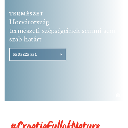
TERMÉSZET
Horvátország
természeti szépségeinek semmi sem
szab határt
FEDEZZE FEL
#CroatiaFullofNature