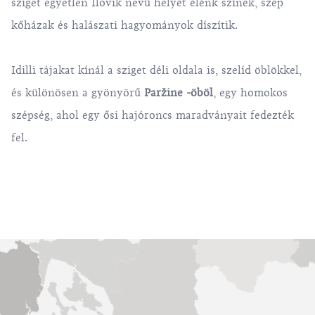
sziget egyetlen Ilovik nevű helyét élénk színek, szép
kőházak és halászati hagyományok díszítik.
Idilli tájakat kínál a sziget déli oldala is, szelíd öblökkel,
és különösen a gyönyörű
Paržine -öböl
, egy homokos
szépség, ahol egy ősi hajóroncs maradványait fedezték
fel.