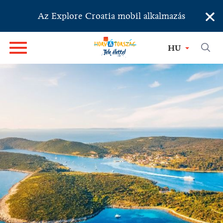
×
Az Explore Croatia mobil alkalmazás
HU