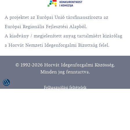
A projektet az Európai Unió társfinanszírozta az
Európai Regionális Fejlesztési Alapból.
A kiadvány / megjelenített anyag tartalmáért kizárólag
a Horvát Nemzeti Idegenforgalmi Bizottság felel.
© 1992-2026 Horvát Idegenforgalmi Közösség.
Minden jog fenntartva.
Felhasználási feltételek
Adatvédelmi irányelvek
Sitemap