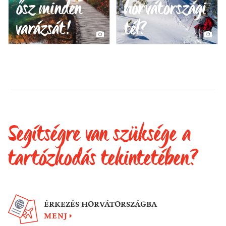
ősz minden
horvátországi
varázsát!
tél?
Segítségre van szüksége a
tartózkodás tekintetében?
ÉRKEZÉS HORVÁTORSZÁGBA
MENJ