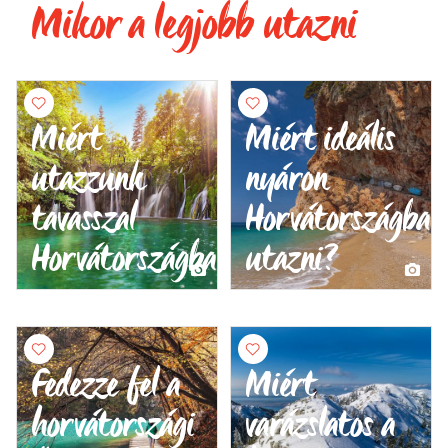
Mikor a legjobb utazni
Miért
Miért ideális
utazzunk
nyáron
tavasszal
Horvátországba
Horvátországba?
utazni?
Fedezze fel a
Miért
horvátországi
varázslatos a