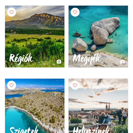
Régiók
Megyék
Szigetek
Helyszínek