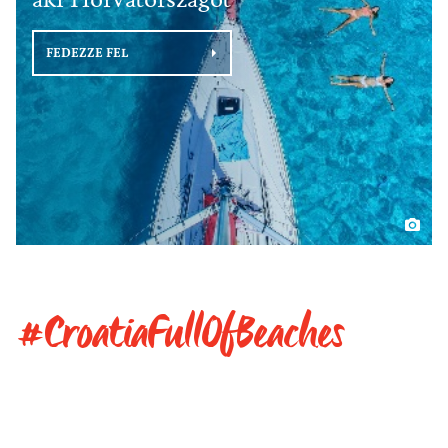
FEDEZZE FEL
#CroatiaFullOfBeaches