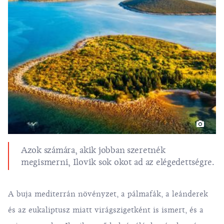
Azok számára, akik jobban szeretnék
megismerni, Ilovik sok okot ad az elégedettségre.
A buja mediterrán növényzet, a pálmafák, a leánderek
és az eukaliptusz miatt virágszigetként is ismert, és a