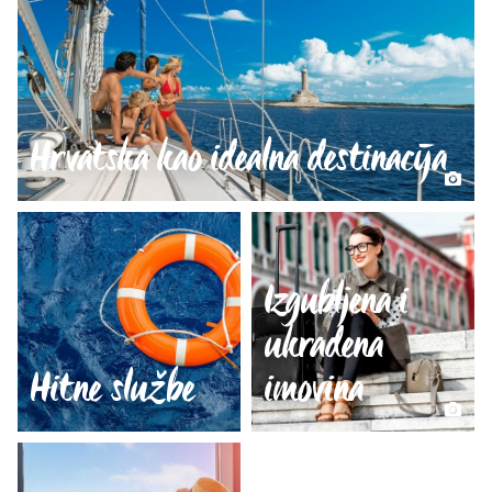
Hrvatska kao idealna destinacija
Izgubljena i
ukradena
Hitne službe
imovina