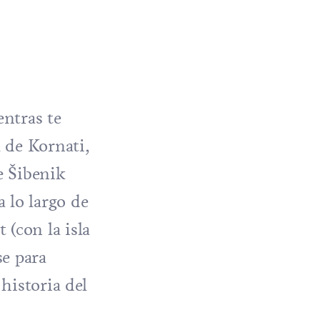
entras te
l de Kornati
,
e Šibenik
 lo largo de
t (con la
isla
se para
 historia del