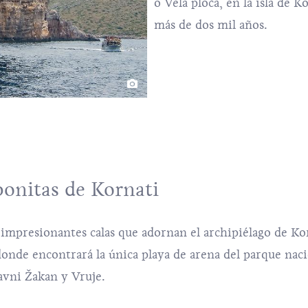
o Vela ploča, en la isla de 
más de dos mil años.
bonitas de Kornati
impresionantes calas que adornan el archipiélago de Kor
 donde encontrará la única playa de arena del parque nac
avni Žakan y Vruje.