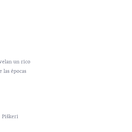
velan un rico
e las épocas
 Piškeri