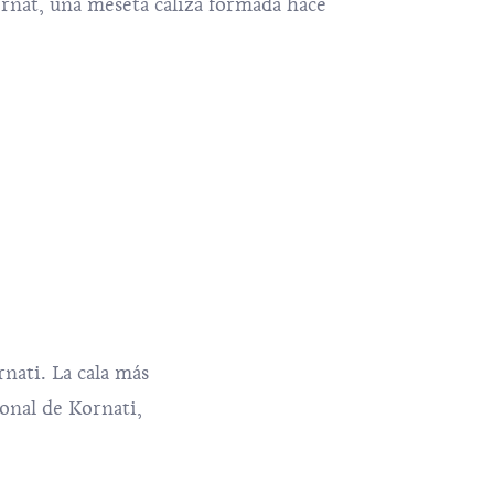
Kornat, una meseta caliza formada hace
nati. La cala más
ional de Kornati,