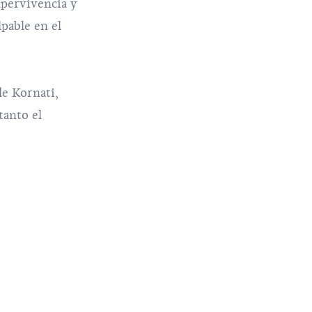
upervivencia y
lpable en el
de Kornati,
tanto el