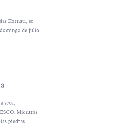
las Kornati, se
r domingo de julio
ca
a seca
,
UNESCO. Mientras
pias piedras