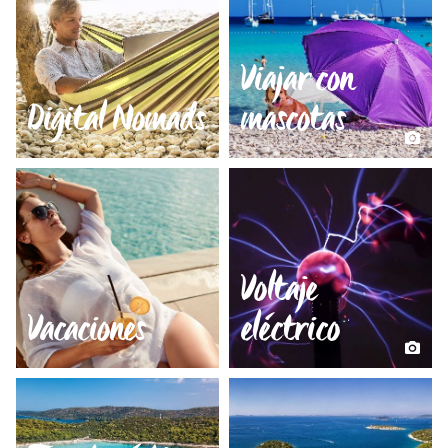
Viajar con
Digital Nomads
mascotas
Voltaje
Vacaciones
eléctrico