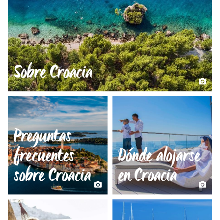
Sobre Croacia
Preguntas
frecuentes
Dónde alojarse
sobre Croacia
en Croacia