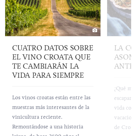
CUATRO DATOS SOBRE
LA C
EL VINO CROATA QUE
ASOM
TE CAMBIARÁN LA
ANTH
VIDA PARA SIEMPRE
¿Qué mej
Los vinos croatas están entre las
escaparse
muestras más interesantes de la
vida cot
vinicultura reciente.
vacacione
Remontándose a una historia
de Croac