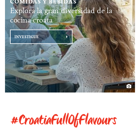
COMIDAS Y BEBIDAS
Explora la gran diversidad de la
cocina croata
INVESTIGUE
#CroatiaFullOfFlavours