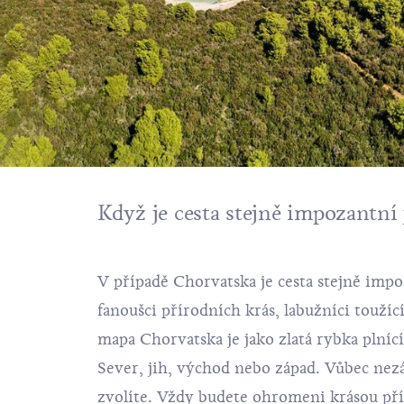
Když je cesta stejně impozantní
V případě Chorvatska je cesta stejně impo
fanoušci přírodních krás, labužníci touží
mapa Chorvatska je jako zlatá rybka plníc
Sever, jih, východ nebo západ. Vůbec nez
zvolíte. Vždy budete ohromeni krásou přír