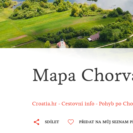
Mapa Chorv
Croatia.hr
Cestovní info
Pohyb po Cho
SDÍLET
PŘIDAT NA MŮJ SEZNAM P