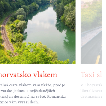
orvatsko vlakem
Taxi sl
elná cesta vlakem vám ukáže, proč je
V Chorvatsku j
vatsko jednou z nejžádanějších
liberalizovaný
stických destinací na světě. Romantika
destinacích ro
znice vám vyrazí dech.