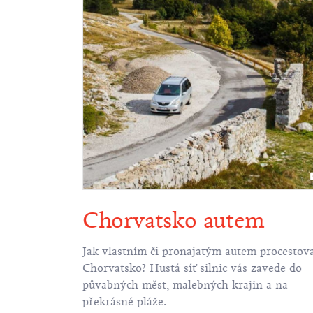
Chorvatsko autem
ar a každý z
Jak vlastním či pronajatým autem procestov
ě je vyplněn
Chorvatsko? Hustá síť silnic vás zavede do
tnými stopami
půvabných měst, malebných krajin a na
vy tamních
překrásné pláže.