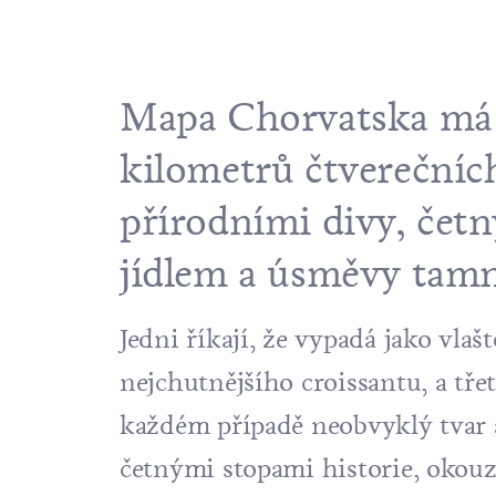
Mapa Chorvatska má n
kilometrů čtverečníc
přírodními divy, čet
jídlem a úsměvy tamn
Jedni říkají, že vypadá jako vlaš
nejchutnějšího croissantu, a tře
každém případě neobvyklý tvar a
četnými stopami historie, okouz