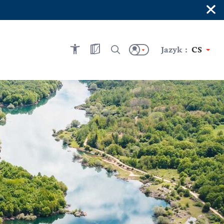
×
Jazyk :
CS