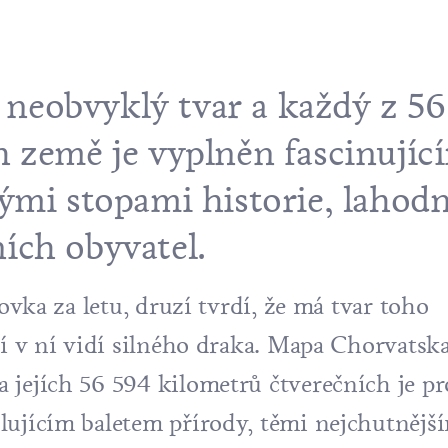
eobvyklý tvar a každý z 56 
h země je vyplněn fascinujíc
nými stopami historie, laho
ích obyvatel.
tovka za letu, druzí tvrdí, že má tvar toho
tí v ní vidí silného draka. Mapa Chorvatsk
 jejích 56 594 kilometrů čtverečních je p
lujícím baletem přírody, těmi nejchutnějš