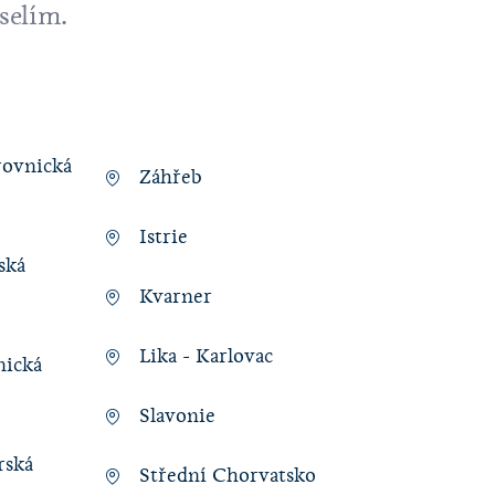
selím.
rovnická
Záhřeb
Istrie
ská
Kvarner
Lika - Karlovac
nická
Slavonie
rská
Střední Chorvatsko