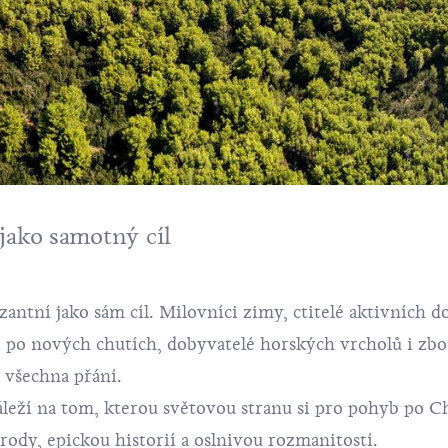
 jako samotný cíl
zantní jako sám cíl. Milovníci zimy, ctitelé aktivních 
cí po nových chutích, dobyvatelé horských vrcholů i zbo
í všechna přání.
áleží na tom, kterou světovou stranu si pro pohyb po C
ody, epickou historií a oslnivou rozmanitostí.