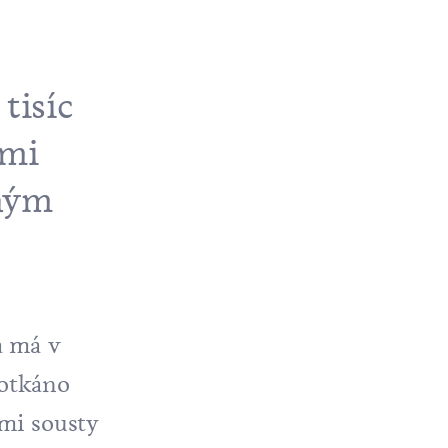
tisíc
ími
dným
a má v
rotkáno
ími sousty