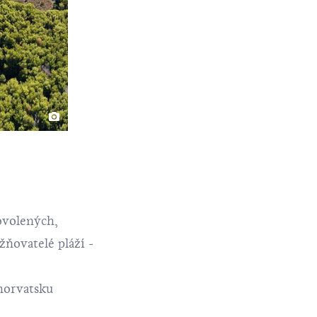
dovolených,
žňovatelé pláží -
horvatsku