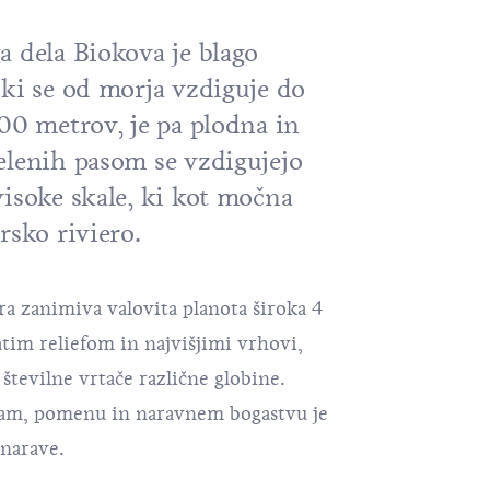
a dela Biokova je blago
 ki se od morja vzdiguje do
00 metrov, je pa plodna in
elenih pasom se vzdigujejo
visoke skale, ki kot močna
rsko riviero.
ra zanimiva valovita planota široka 4
atim reliefom in najvišjimi vrhovi,
tevilne vrtače različne globine.
kam, pomenu in naravnem bogastvu je
 narave.