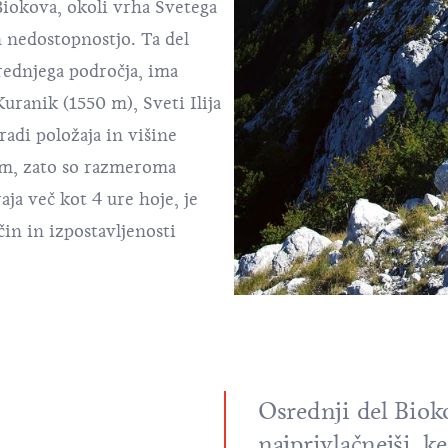
Biokova, okoli vrha Svetega
n nedostopnostjo. Ta del
rednjega področja, ima
uranik (1550 m), Sveti Ilija
radi položaja in višine
em, zato so razmeroma
ja več kot 4 ure hoje, je
in in izpostavljenosti
Osrednji del Bioko
najprivlačnejši, k