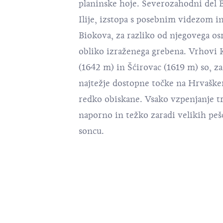
planinske hoje. Severozahodni del 
Ilije, izstopa s posebnim videzom i
Biokova, za razliko od njegovega os
obliko izraženega grebena. Vrhovi K
(1642 m) in Šćirovac (1619 m) so, za
najtežje dostopne točke na Hrvašk
redko obiskane. Vsako vzpenjanje tra
naporno in težko zaradi velikih pešč
soncu.