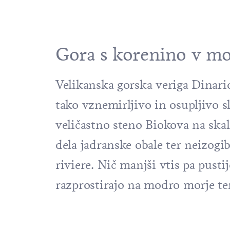
Gora s korenino v mor
Velikanska gorska veriga Dinarid
tako vznemirljivo in osupljivo 
veličastno steno Biokova na skal
dela jadranske obale ter neizog
riviere. Nič manjši vtis pa pusti
razprostirajo na modro morje ter