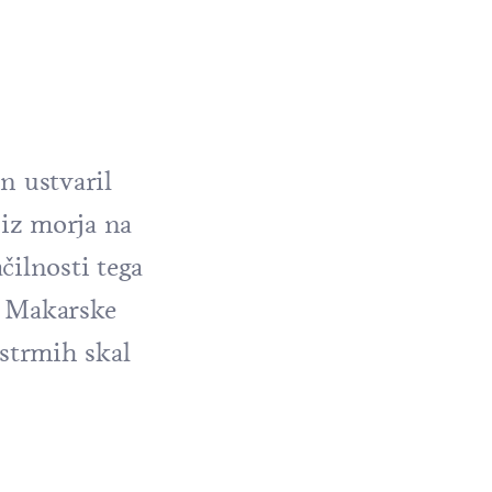
n ustvaril
 iz morja na
čilnosti tega
h Makarske
 strmih skal