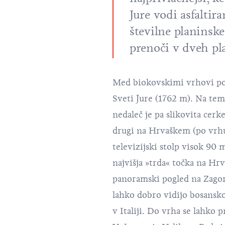
Jure vodi asfaltira
številne planinske
prenoči v dveh pl
Med biokovskimi vrhovi po
Sveti Jure (1762 m). Na tem
nedaleč je pa slikovita cerke
drugi na Hrvaškem (po vrhu 
televizijski stolp visok 90 
najvišja »trda« točka na Hr
panoramski pogled na Zagor
lahko dobro vidijo bosans
v Italiji. Do vrha se lahko 