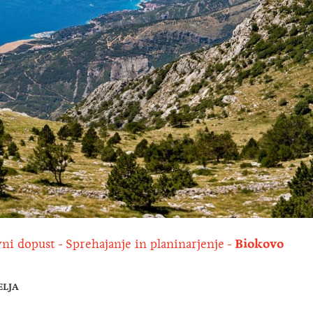
vni dopust
Sprehajanje in planinarjenje
Biokovo
ELJA