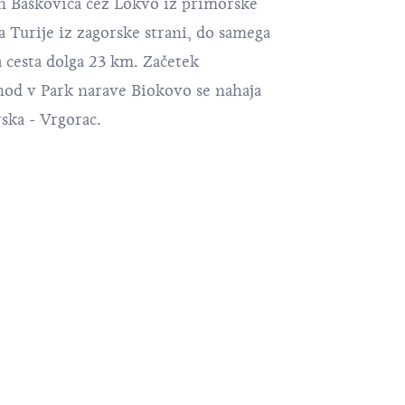
in Baškovića čez Lokvo iz primorske
ha Turije iz zagorske strani, do samega
a cesta dolga 23 km. Začetek
hod v Park narave Biokovo se nahaja
ska - Vrgorac.