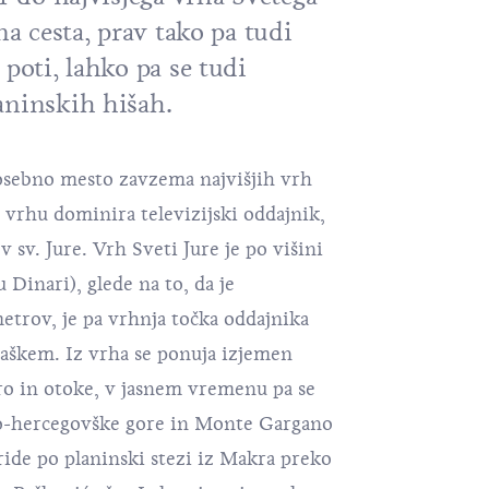
na cesta, prav tako pa tudi
 poti, lahko pa se tudi
aninskih hišah.
sebno mesto zavzema najvišjih vrh
 vrhu dominira televizijski oddajnik,
v sv. Jure. Vrh Sveti Jure je po višini
Dinari), glede na to, da je
metrov, je pa vrhnja točka oddajnika
vaškem. Iz vrha se ponuja izjemen
o in otoke, v jasnem vremenu pa se
ko-hercegovške gore in Monte Gargano
pride po planinski stezi iz Makra preko