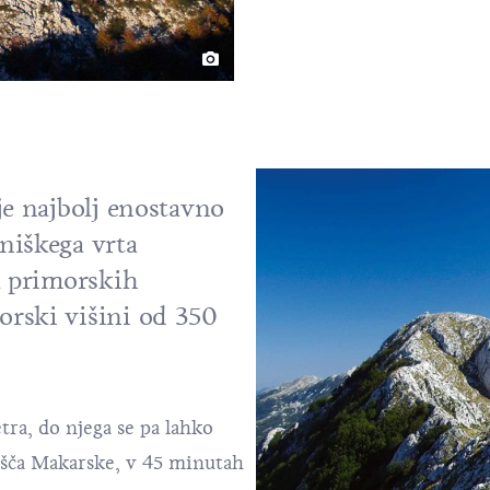
je najbolj enostavno
niškega vrta
a primorskih
rski višini od 350
tra, do njega se pa lahko
išča Makarske, v 45 minutah