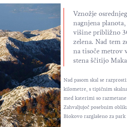
Vznožje osrednjeg
nagnjena planota,
višine približno 3
zelena. Nad tem z
na tisoče metrov 
stena ščitijo Maka
Nad pasom skal se razprosti
kilometre, s tipičnim skaln
med katerimi so razmetane š
Zahvaljujoč posebnim obli
Biokovo razglašeno za park