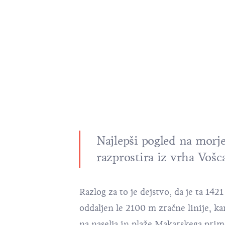
Najlepši pogled na morje
razprostira iz vrha Vošca
Razlog za to je dejstvo, da je ta 14
oddaljen le 2100 m zračne linije, k
na naselja in plaže Makarskega pri