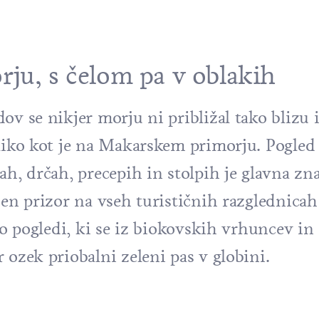
ju, s čelom pa v oblakih
ov se nikjer morju ni približal tako blizu i
sliko kot je na Makarskem primorju. Pogled
ah, drčah, precepih in stolpih je glavna zna
iben prizor na vseh turističnih razglednica
jo pogledi, ki se iz biokovskih vrhuncev in
 ozek priobalni zeleni pas v globini.