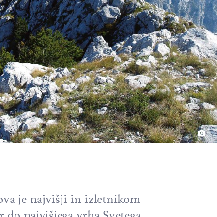
va je najvišji in izletnikom
er do najvišjega vrha Svetega