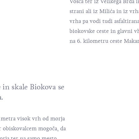
Vošca ter iz Velikega Brda 
strani ali iz Milića in iz vr
vrha pa vodi tudi asfaltiran
biokovske ceste in glavni v
na 6. kilometru ceste Makar
 in skale Biokova se
.
21 metra visok vrh od morja
ar obiskovalcem mogoča, da
morja ter na samo mesto