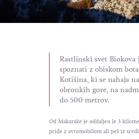
Rastlinski svet Biokova 
spoznati z obiskom bota
Kotišina, ki se nahaja n
obronkih gore, na nadmo
do 500 metrov.
Od Makarske je oddaljen le 3 kilome
pride z avtomobilom ali peš iz sred