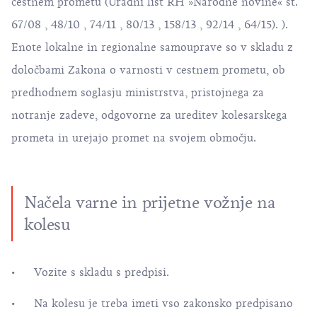
cestnem prometu (Uradni list RH »Narodne novine« št.
67/08
,
48/10
,
74/11
,
80/13
,
158/13
,
92/14
,
64/15
). ).
Enote lokalne in regionalne samouprave so v skladu z
določbami Zakona o varnosti v cestnem prometu, ob
predhodnem soglasju ministrstva, pristojnega za
notranje zadeve, odgovorne za ureditev kolesarskega
prometa in urejajo promet na svojem območju.
Načela varne in prijetne vožnje na
kolesu
Vozite s skladu s predpisi.
Na kolesu je treba imeti vso zakonsko predpisano