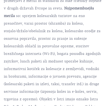
primerjavi z merili in standardi za bike friendly objekte
v drugih državah Evrope in sveta.
Najpomembnejša
merila
so: sprejem kolesarskih turistov na eno
prenočitev, varni prostor (shramba) za kolesa,
stojalo/držalo/obešalnik za kolesa, kolesarsko orodje za
osnovna popravila, prostor za pranje in sušenje
kolesarskih oblačil in potovalne opreme, storitev
brezžičnega interneta (Wi-Fi), bogata ponudba zgodnjih
zajtrkov, lunch paketi ali možnost uporabe kuhinje,
informativni kotiček za kolesarje z zemljevidi, vodniki
in brošurami, informacije o javnem prevozu, agencije
(kolesarski paketi in izleti, taksi, transfer itd.) in druge
servisne informacije (izposoja koles in e-koles, servis,
trgovina z opremo). Objekti v Istri imajo oznako Istra