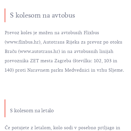
S kolesom na avtobus
Prevoz koles je možen na avtobusih Flixbus
(
www.flixbus.hr
), Autotrans Rijeka za prevoz po otoku
Braču (
www.autotrans.hr
) in na avtobusnih linijah
prevoznika ZET mesta Zagreba (številka: 102, 103 in
140) proti Naravnem parku Medvednici in vrhu Sljeme.
S kolesom na letalo
Če potujete z letalom, kolo sodi v posebno prtljago in