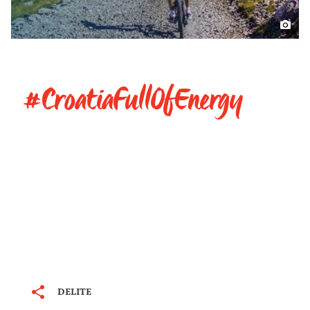
#CroatiaFullOfEnergy
DELITE