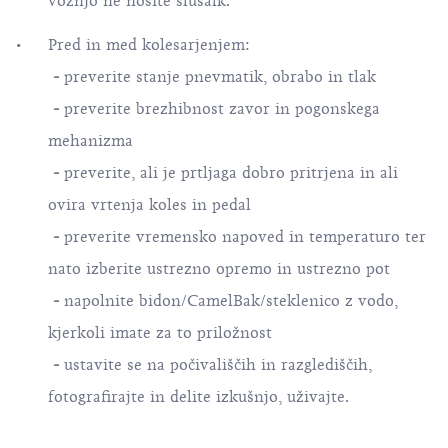
vožnjo ne nosite slušalk.
Pred in med kolesarjenjem:
-
preverite stanje pnevmatik, obrabo in tlak
-
preverite brezhibnost zavor in pogonskega
mehanizma
-
preverite, ali je prtljaga dobro pritrjena in ali
ovira vrtenja koles in pedal
-
preverite vremensko napoved in temperaturo ter
nato izberite ustrezno opremo in ustrezno pot
-
napolnite bidon/CamelBak/steklenico z vodo,
kjerkoli imate za to priložnost
-
ustavite se na počivališčih in razglediščih,
fotografirajte in delite izkušnjo, uživajte.