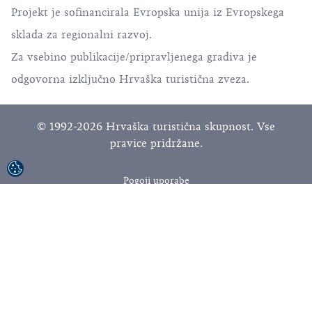
Projekt je sofinancirala Evropska unija iz Evropskega
sklada za regionalni razvoj.
Za vsebino publikacije/pripravljenega gradiva je
odgovorna izključno Hrvaška turistična zveza.
© 1992-2026 Hrvaška turistična skupnost. Vse
pravice pridržane.
Pogoji uporabe
Politika zasebnosti
Sitemap