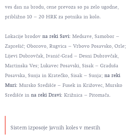
ves dan na brodu, cene prevoza so pa zelo ugodne,
približno 10 – 20 HRK za potnika in kolo.
Lokacije brodov
na reki Savi
: Medsave, Samobor –
Zaprešić; Oborovo, Rugvica – Vrbovo Posavsko, Orle;
Lijevi Dubrovčak, Ivanić-Grad – Desni Dubrovčak,
Martinska Ves; Lukavec Posavski, Sisak – Graduša
Posavska, Sunja in Kratečko, Sisak – Sunja;
na reki
Muri
: Mursko Središće – Fusek in Križovec, Mursko
Središće in
na reki Dravi
: Križnica – Pitomača.
Sistem izposoje javnih koles v mestih