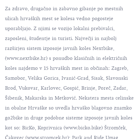
Za zdravo, drugačno in zabavno gibanje po mestnih
ulicah hrvaških mest se kolesa vedno pogosteje
uporabljajo. Z njimi se vozijo lokalni prebivalci,
zaposleni, študentje in turisti. Največji in najbolj
razširjen sistem izposoje javnih koles Nextbike,
(
www.nextbike.hr
) s ponudbo klasičnih in električnih
koles najdemo v 15 hrvaških mest in občinah: Zagreb,
Samobor, Velika Gorica, Ivanić-Grad, Sisak, Slavonski
Brod, Vukovar, Karlovec, Gospić, Brinje, Poreč, Zadar,
Šibenik, Makarska in Metković. Nekatera mesta celinske
in obalne Hrvaške so uvedla hrvaško blagovno znamko
go2bike in druge podobne sisteme izposoje javnih koles
kot so: BicKo, Koprivnica (
www.bicko.bike
) Štromček,
Čakovec (
www.stromcek.hr
); Park and Ride Umag,