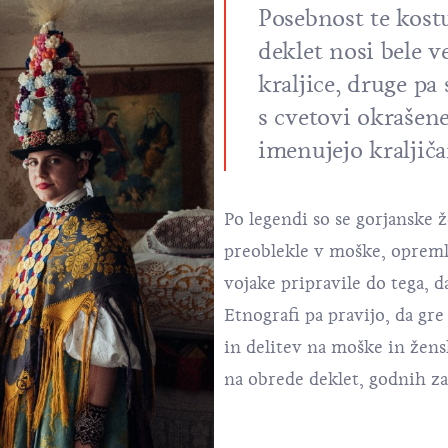
Posebnost te kostu
deklet nosi bele v
kraljice, druge pa
s cvetovi okrašene
imenujejo kraljičar
Po legendi so se gorjanske 
preoblekle v moške, opremlj
vojake pripravile do tega, d
Etnografi pa pravijo, da gre
in delitev na moške in žens
na obrede deklet, godnih z