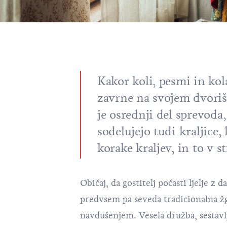
Kakor koli, pesmi in kola
zavrne na svojem dvorišč
je osrednji del sprevoda
sodelujejo tudi kraljice,
korake kraljev, in to v st
Običaj, da gostitelj počasti ljelje z d
predvsem pa seveda tradicionalna žg
navdušenjem. Vesela družba, sestavlj