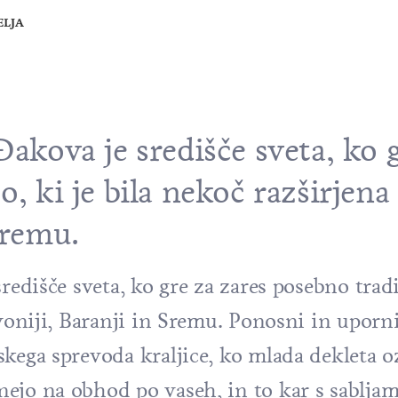
ELJA
Đakova je središče sveta, ko 
o, ki je bila nekoč razširjena
Sremu.
redišče sveta, ko gre za zares posebno tradic
avoniji, Baranji in Sremu. Ponosni in uporni
kega sprevoda kraljice, ko mlada dekleta oz
ejo na obhod po vaseh, in to kar s sabljami