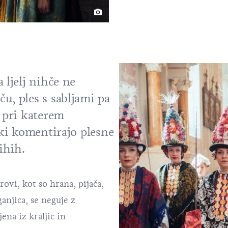
 ljelj nihče ne
u, ples s sabljami pa
, pri katerem
 ki komentirajo plesne
ihih.
arovi, kot so hrana, pijača,
anjica, se neguje z
ena iz kraljic in