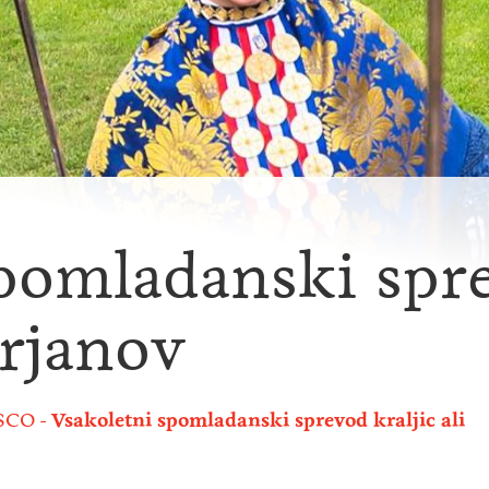
pomladanski spre
orjanov
SCO
Vsakoletni spomladanski sprevod kraljic ali