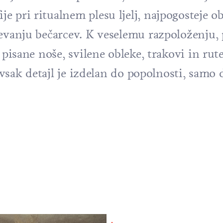
 pri ritualnem plesu ljelj, najpogosteje o
pevanju bečarcev. K veselemu razpoloženju
o pisane noše, svilene obleke, trakovi in ru
 vsak detajl je izdelan do popolnosti, samo d