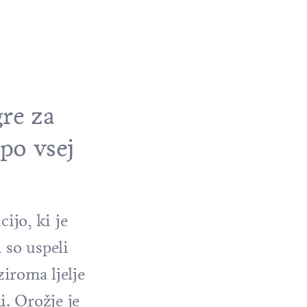
gre za
 po vsej
ijo, ki je
 so uspeli
iroma ljelje
. Orožje je