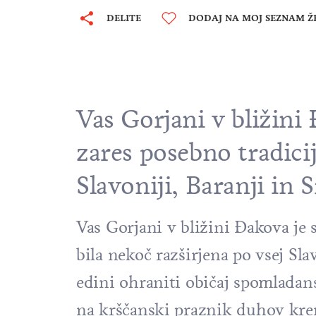
DELITE
DODAJ NA MOJ SEZNAM Ž
Vas Gorjani v bližini 
zares posebno tradicij
Slavoniji
, Baranji in 
Vas Gorjani v bližini Đakova je s
bila nekoč razširjena po vsej Sl
edini ohraniti običaj spomladans
na krščanski praznik duhov kren