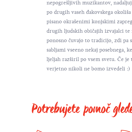
nepogrešljivih muzikantov, nadalju
po drugih vaseh đakovskega okoliša 
pisano okrašenimi konjskimi zapre
drugih ljudskih običajih izvajalci t
ponosno čuvajo to tradicijo, zdi pa se
sabljami vseeno nekaj posebnega, ker
ljeljah razširil po vsem svetu. Če je
verjetno nikoli ne bomo izvedeli :)
Potrebujete pomoč gled