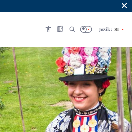
×
Jezik:
SI