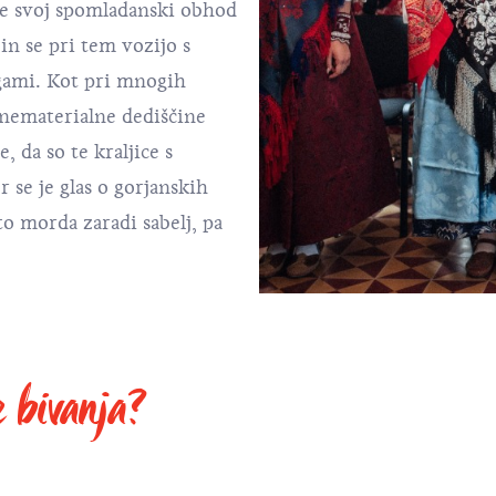
je svoj spomladanski obhod
in se pri tem vozijo s
gami. Kot pri mnogih
e nematerialne dediščine
, da so te kraljice s
 se je glas o gorjanskih
 to morda zaradi sabelj, pa
e bivanja?