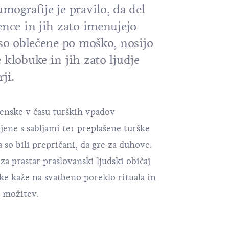
mografije je pravilo, da del
ence in jih zato imenujejo
 so oblečene po moško, nosijo
 klobuke in jih zato ljudje
ji.
ženske v času turških vpadov
ene s sabljami ter preplašene turške
a so bili prepričani, da gre za duhove.
 za prastar praslovanski ljudski običaj
ke kaže na svatbeno poreklo rituala in
a možitev.