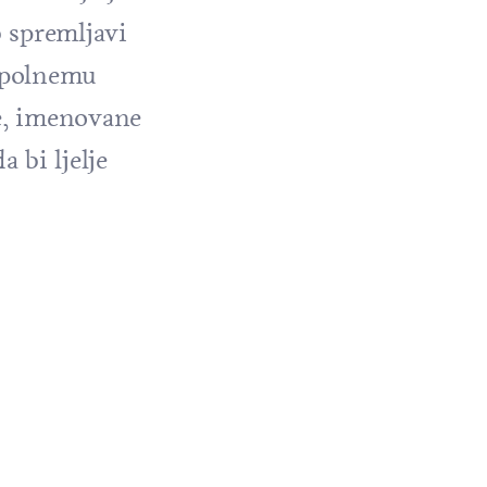
b spremljavi
, polnemu
te, imenovane
a bi ljelje