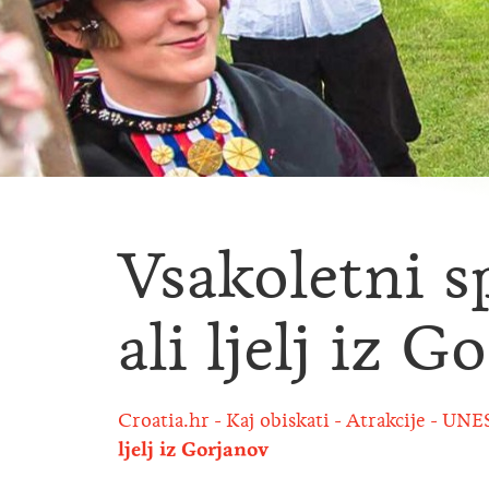
Vsakoletni s
ali ljelj iz G
Croatia.hr
Kaj obiskati
Atrakcije
UNE
ljelj iz Gorjanov