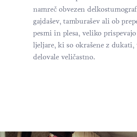
namreč obvezen delkostumografije
gajdašev, tamburašev ali ob pre
pesmi in plesa, veliko prispevaj
ljeljare, ki so okrašene z dukati,
delovale veličastno.