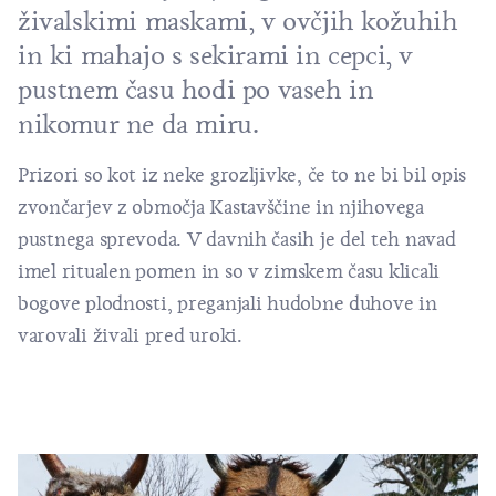
živalskimi maskami, v ovčjih kožuhih
in ki mahajo s sekirami in cepci, v
pustnem času hodi po vaseh in
nikomur ne da miru.
Prizori so kot iz neke grozljivke, če to ne bi bil opis
zvončarjev z območja Kastavščine in njihovega
pustnega sprevoda. V davnih časih je del teh navad
imel ritualen pomen in so v zimskem času klicali
bogove plodnosti, preganjali hudobne duhove in
varovali živali pred uroki.