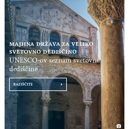
MAJHNA DRŽAVA ZA VELIKO
SVETOVNO DEDIŠČINO
UNESCO-ov seznam svetovne
dediščine
RAZIŠČITE