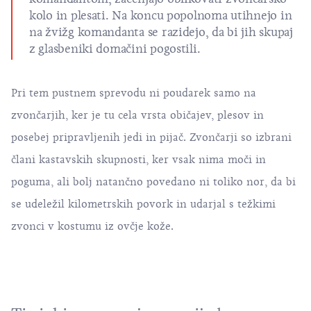
kolo in plesati. Na koncu popolnoma utihnejo in
na žvižg komandanta se razidejo, da bi jih skupaj
z glasbeniki domačini pogostili.
Pri tem pustnem sprevodu ni poudarek samo na
zvončarjih, ker je tu cela vrsta običajev, plesov in
posebej pripravljenih jedi in pijač. Zvončarji so izbrani
člani kastavskih skupnosti, ker vsak nima moči in
poguma, ali bolj natančno povedano ni toliko nor, da bi
se udeležil kilometrskih povork in udarjal s težkimi
zvonci v kostumu iz ovčje kože.