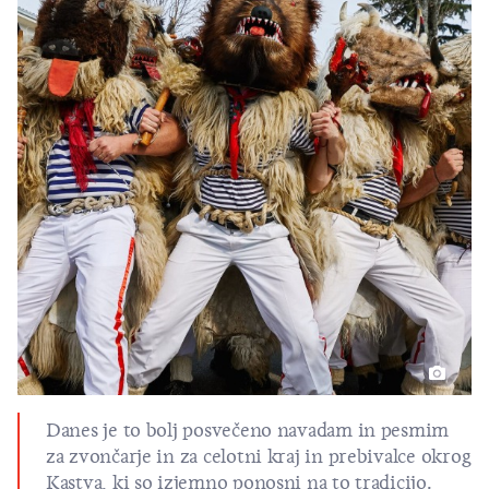
Danes je to bolj posvečeno navadam in pesmim
za zvončarje in za celotni kraj in prebivalce okrog
Kastva, ki so izjemno ponosni na to tradicijo.