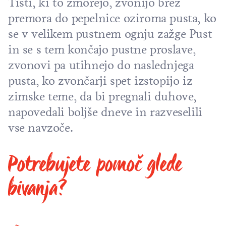
Tisti, ki to zmorejo, zvonijo brez
premora do pepelnice oziroma pusta, ko
se v velikem pustnem ognju zažge Pust
in se s tem končajo pustne proslave,
zvonovi pa utihnejo do naslednjega
pusta, ko zvončarji spet izstopijo iz
zimske teme, da bi pregnali duhove,
napovedali boljše dneve in razveselili
vse navzoče.
Potrebujete pomoč glede
bivanja?