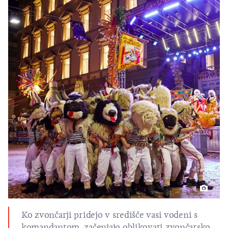
Ko zvončarji pridejo v središče vasi vodeni s
komandantom, začenjajo oblikovati zvončarsko