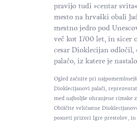
pravijo tudi »centar svita«,
mesto na hrvaški obali Ja
mestno jedro pod Unescov
več kot 1700 let, in sicer 
cesar Dioklecijan odločil,
palačo, iz katere je nasta
Ogled začnite pri najpomembnejš
Dioklecijanovi palači, reprezenta
med najboljše ohranjene rimske z
Obiščite veličastne Dioklecijanove 
posneti prizori
Igre prestolov
, i