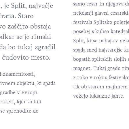
samo cesar in njegova dr
 je Split, največje
nekdanji glavni cesarski
drana.
Staro
festivala Splitsko polet
o zaščito
obstaja
posebej s kuliso katedra
odkar se je rimski
Split, ki se nahaja v n
 da bo tukaj zgradil
spada med najstarejše k
lo čudovito mesto.
bogatih splitskih slojih 
magnet. Tukaj gredo rim
i znamenitosti,
z roko v roki s festiva
tivnem objektu, ki spada
tik ob starem majhnem 
gradbe v Evropi.
vežejo luksuzne jahte.
kleti, kjer so bili
n se sprehodite do