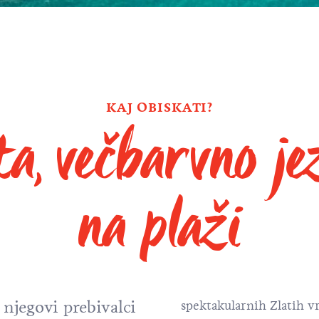
KAJ OBISKATI?
ta, večbarvno je
na plaži
 njegovi prebivalci
spektakularnih Zlatih vr