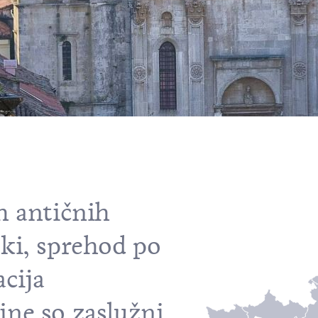
ih antičnih
oki, sprehod po
cija
ine so zaslužni,