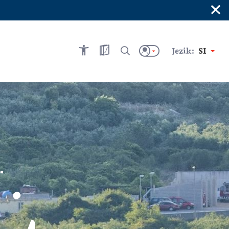
×
Jezik:
SI