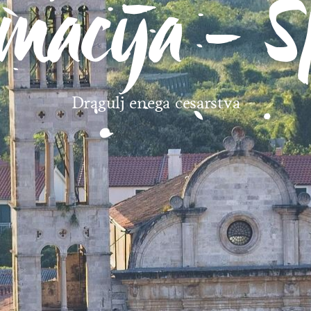
macija - S
Dragulj enega cesarstva