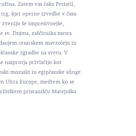
užina. Zatem vas čaka Peristil,
 trg, kjer operne izvedbe v času
je zvenijo še impresivnejše,
le sv. Dujma, zaščitnika mesta
ekdanjem cesarskem mavzoleju in
rščanske zgradbe na svetu. V
se nasprotja privlačijo kot
ski mozaiki in egipčanske sfinge
lom Ultra Europe, medtem ko se
ribiškem pristanišču Matejuška