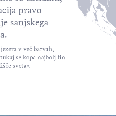
acija pravo
je sanjskega
a.
ezera v več barvah,
 tukaj se kopa najbolj fin
išče sveta«.