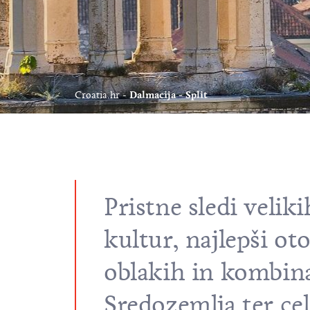
Croatia.hr
Dalmacija - Split
Pristne sledi velik
kultur, najlepši ot
oblakih in kombina
Sredozemlja ter cel