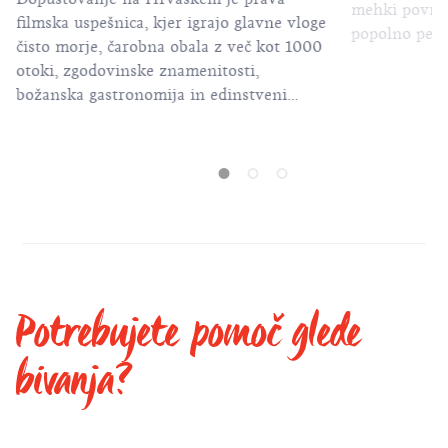
mehki površi
filmska uspešnica, kjer igrajo glavne vloge
popolno pešč
čisto morje, čarobna obala z več kot 1000
dopust.
otoki, zgodovinske znamenitosti,
božanska gastronomija in edinstveni
poletni festivali.
Potrebujete pomoč glede
bivanja?