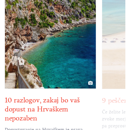
10 razlogov, zakaj bo vaš
9 peščen
dopust na Hrvaškem
Če želite lež
nepozaben
zvoke morja, 
pa preprosto
Dopustovanje na Hrvaškem je prava