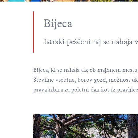
Bijeca
Istrski
peščeni raj se nahaja 
Bijeca
, ki se nahaja tik ob majhnem mestu,
Številne vsebine, borov gozd, možnost ukv
prava izbira za poletni dan kot iz pravlji