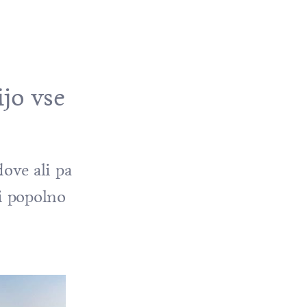
ijo vse
dove ali pa
i popolno