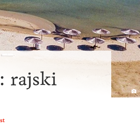
 rajski
st