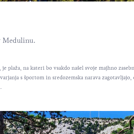
v Medulinu.
 je plaža, na kateri bo vsakdo našel svoje majhno zasebn
arjanja s športom in sredozemska narava zagotavljajo, d
ce.