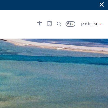
×
Jezik:
SI