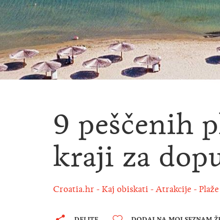
9 peščenih p
kraji za dop
Croatia.hr
Kaj obiskati
Atrakcije
Plaže
DELITE
DODAJ NA MOJ SEZNAM Ž