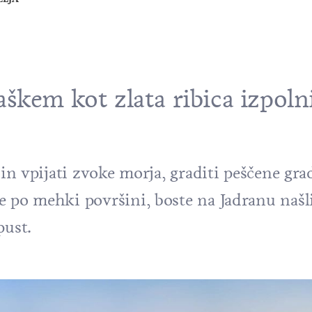
škem kot zlata ribica izpoln
 in vpijati zvoke morja, graditi peščene gra
e po mehki površini, boste na Jadranu našl
pust.