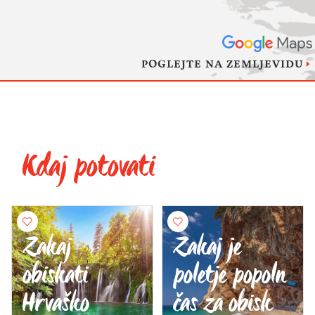
POGLEJTE NA ZEMLJEVIDU
Kdaj potovati
Zakaj
Zakaj je
obiskati
poletje popoln
Hrvaško
čas za obisk