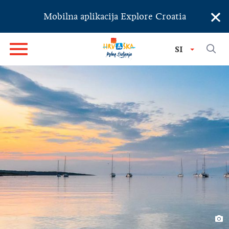
×
Mobilna aplikacija Explore Croatia
SI