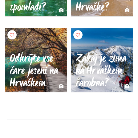
spomladi?
Hrvaške?
Odkrijte vse
Zakaj je zima
čare jeseni na
na Hrvaškem
Hrvaškem
čarobna?