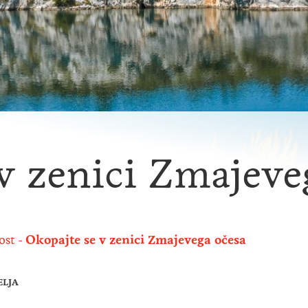
v zenici Zmajeve
ost
Okopajte se v zenici Zmajevega očesa
ELJA