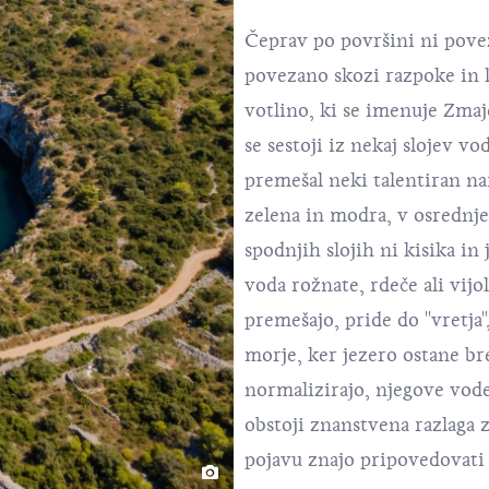
Čeprav po površini ni pove
povezano skozi razpoke in 
votlino, ki se imenuje Zmaj
se sestoji iz nekaj slojev v
premešal neki talentiran na
zelena in modra, v osrednj
spodnjih slojih ni kisika in
voda rožnate, rdeče ali vijo
premešajo, pride do ''vretja''
morje, ker jezero ostane br
normalizirajo, njegove vode
obstoji znanstvena razlaga za
pojavu znajo pripovedovati 