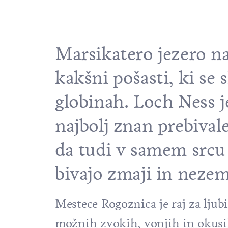
Marsikatero jezero na
kakšni pošasti, ki se
globinah. Loch Ness j
najbolj znan prebivale
da tudi v samem srcu 
bivajo zmaji in nezeme
Mestece Rogoznica je raj za ljub
možnih zvokih, vonjih in okusih