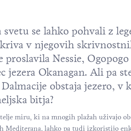
 svetu se lahko pohvali z le
 skriva v njegovih skrivnostn
e proslavila Nessie, Ogopogo 
c jezera Okanagan. Ali pa ste
Dalmacije obstaja jezero, v
ljska bitja?
itelje miru, ki na mnogih plažah uživajo o
 Mediterana, lahko pa tudi izkoristijo en