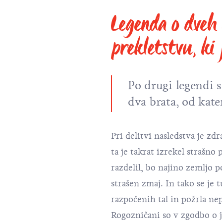
Legenda o dveh 
prekletstvu, ki 
Po drugi legendi s
dva brata, od kater
Pri delitvi nasledstva je zdr
ta je takrat izrekel strašno 
razdelil, bo najino zemljo p
strašen zmaj. In tako se je t
razpočenih tal in požrla ne
Rogozničani so v zgodbo o j