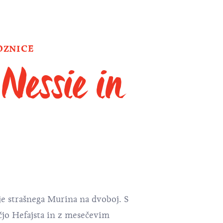
OZNICE
Nessie in
 je strašnega Murina na dvoboj. S
čjo Hefajsta in z mesečevim