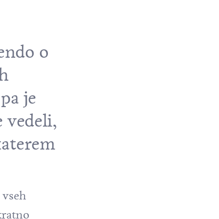
gendo o
ih
pa je
 vedeli,
 katerem
b vseh
kratno