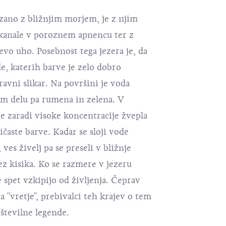
zano z bližnjim morjem, je z njim
kanale v poroznem apnencu ter z
evo uho. Posebnost tega jezera je, da
ode, katerih barve je zelo dobro
ravni slikar. Na površini je voda
em delu pa rumena in zelena. V
 je zaradi visoke koncentracije žvepla
ličaste barve. Kadar se sloji vode
, ves živelj pa se preseli v bližnje
ez kisika. Ko se razmere v jezeru
 spet vzkipijo od življenja. Čeprav
 ''vretje'', prebivalci teh krajev o tem
številne legende.