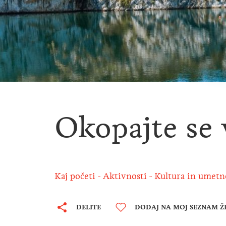
Okopajte se 
Kaj početi
Aktivnosti
Kultura in umetn
DELITE
DODAJ NA MOJ SEZNAM Ž