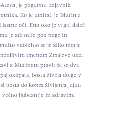
 Atena, je pogumni bojevnik
otnika. Ko je umiral, je Murin z
 lastne oči. Eno oko je vrgel daleč
 mu je zdrsnilo pod noge in
mnito vdolbino se je zlilo morje
 pomenljivim imenom Zmajevo oko.
zavi z Murinom pravi: če se dva
upaj okopata, bosta živela dolgo v
si bosta do konca življenja, njun
z večno ljubeznijo in zdravimi