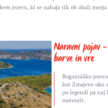
kem jezeru, ki se nahaja tik ob obali morj
Naravni pojav -
barve in vre
Rogozniško jezero
kot Zmajevo oko za
po legendi pa naj b
meteorit.