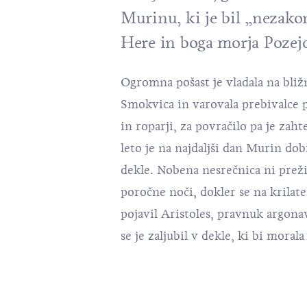
Murinu, ki je bil „nezako
Here in boga morja Pozej
Ogromna pošast je vladala na bli
Smokvica in varovala prebivalce 
in roparji, za povračilo pa je zah
leto je na najdaljši dan Murin dob
dekle. Nobena nesrečnica ni prež
poročne noči, dokler se na krilat
pojavil Aristoles, pravnuk argona
se je zaljubil v dekle, ki bi moral