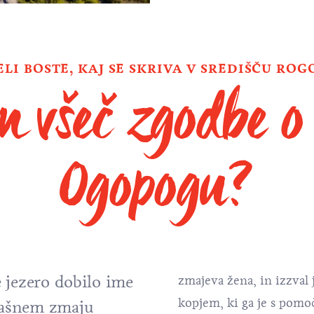
ELI BOSTE, KAJ SE SKRIVA V SREDIŠČU ROG
am všeč zgodbe o 
Ogopogu?
e jezero dobilo ime
zmajeva žena, in izzval
kopjem, ki ga je s pomo
rašnem zmaju