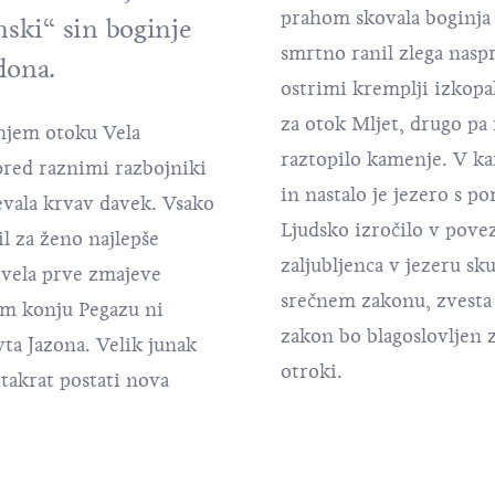
prahom skovala boginja
nski“ sin boginje
smrtno ranil zlega naspr
dona.
ostrimi kremplji izkopal
za otok Mljet, drugo pa
žnjem otoku Vela
raztopilo kamenje. V ka
pred raznimi razbojniki
in nastalo je jezero s
tevala krvav davek. Vsako
Ljudsko izročilo v pove
il za ženo najlepše
zaljubljenca v jezeru sk
ivela prve zmajeve
srečnem zakonu, zvesta 
em konju Pegazu ni
zakon bo blagoslovljen 
vta Jazona. Velik junak
otroki.
a takrat postati nova