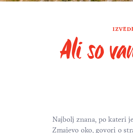
IZVED
Ali so v
Najbolj znana, po kateri j
Zmajevo oko, govori o st