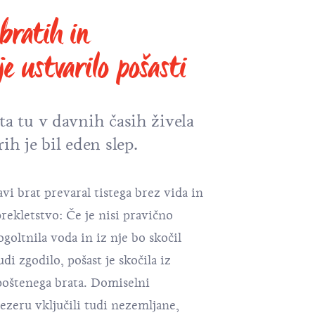
bratih in
je ustvarilo pošasti
ta tu v davnih časih živela
ih je bil eden slep.
avi brat prevaral tistega brez vida in
prekletstvo: Če je nisi pravično
ogoltnila voda in iz nje bo skočil
udi zgodilo, pošast je skočila iz
poštenega brata. Domiselni
ezeru vključili tudi nezemljane,