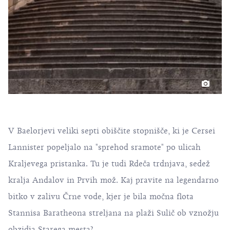
V Baelorjevi veliki septi obiščite stopnišče, ki je Cersei
Lannister popeljalo na "sprehod sramote" po ulicah
Kraljevega pristanka. Tu je tudi Rdeča trdnjava, sedež
kralja Andalov in Prvih mož. Kaj pravite na legendarno
bitko v zalivu Črne vode, kjer je bila močna flota
Stannisa Baratheona streljana na plaži Sulič ob vznožju
obzidja Starega mesta?