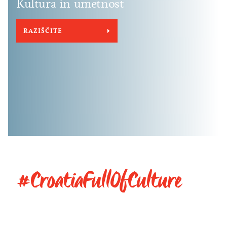
Kultura in umetnost
RAZIŠČITE
#CroatiaFullOfCulture