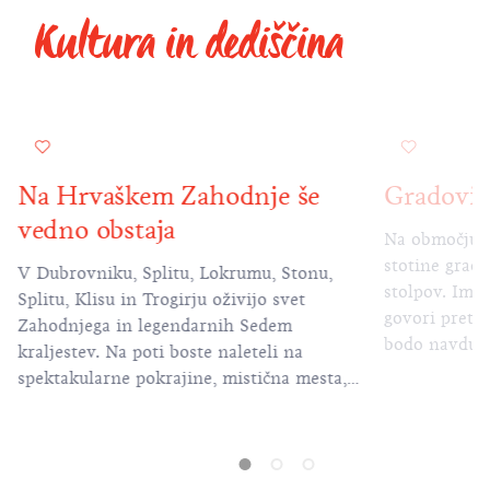
Kultura in dediščina
Na Hrvaškem Zahodnje še
Gradovi 
vedno obstaja
Na območju H
stotine grado
V Dubrovniku, Splitu, Lokrumu, Stonu,
stolpov. Imp
Splitu, Klisu in Trogirju oživijo svet
govori pretek
Zahodnjega in legendarnih Sedem
bodo navduši
kraljestev. Na poti boste naleteli na
romantičnim
spektakularne pokrajine, mistična mesta,
zidovje, ki ohranjajo tisočletno
zgodovino...