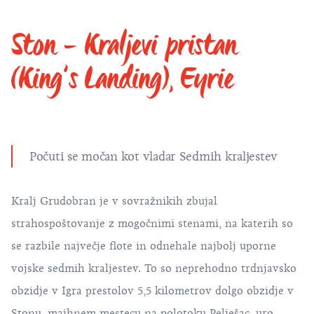
Ston - Kraljevi pristan
(King’s Landing), Eyrie
Počuti se močan kot vladar Sedmih kraljestev
Kralj Grudobran je v sovražnikih zbujal
strahospoštovanje z mogočnimi stenami, na katerih so
se razbile največje flote in odnehale najbolj uporne
vojske sedmih kraljestev. To so neprehodno trdnjavsko
obzidje v Igra prestolov 5,5 kilometrov dolgo obzidje v
Stonu
, majhnem mestecu na polotoku Pelješac, uro