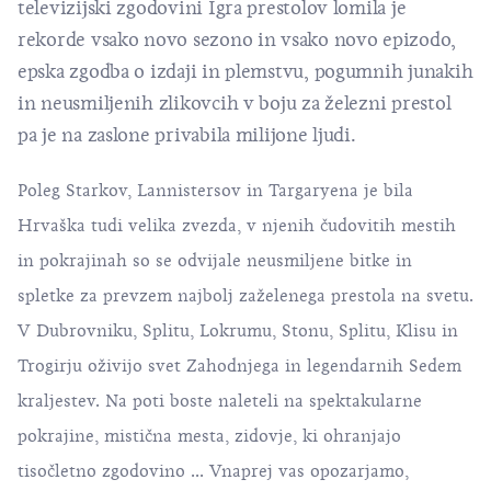
televizijski zgodovini
Igra prestolov
lomila je
rekorde vsako novo sezono in vsako novo epizodo,
epska zgodba o izdaji in plemstvu, pogumnih junakih
in neusmiljenih zlikovcih v boju za železni prestol
pa je na zaslone privabila milijone ljudi.
Poleg Starkov, Lannistersov in Targaryena je bila
Hrvaška tudi velika zvezda, v njenih čudovitih mestih
in pokrajinah so se odvijale neusmiljene bitke in
spletke za prevzem najbolj zaželenega prestola na svetu.
V Dubrovniku, Splitu, Lokrumu, Stonu, Splitu, Klisu in
Trogirju oživijo svet Zahodnjega in legendarnih Sedem
kraljestev. Na poti boste naleteli na spektakularne
pokrajine, mistična mesta, zidovje, ki ohranjajo
tisočletno zgodovino ... Vnaprej vas opozarjamo,