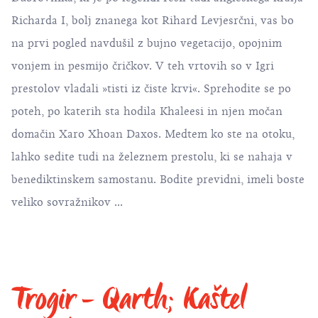
Richarda I, bolj znanega kot Rihard Levjesrčni, vas bo
na prvi pogled navdušil z bujno vegetacijo, opojnim
vonjem in pesmijo čričkov. V teh vrtovih so v Igri
prestolov vladali »tisti iz čiste krvi«. Sprehodite se po
poteh, po katerih sta hodila Khaleesi in njen močan
domačin Xaro Xhoan Daxos. Medtem ko ste na otoku,
lahko sedite tudi na železnem prestolu, ki se nahaja v
benediktinskem samostanu. Bodite previdni, imeli boste
veliko sovražnikov ...
Trogir - Qarth; Kaštel