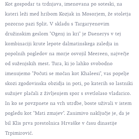
Kot gospodar ta trdnjava, imenovana po soteski, na
kateri leži med hribom
Kozjak
in
Mosorjem
, že stoletja
pozorno pazi Split. V skladu s Targaryenovim
družinskim geslom "Ogenj in kri" je Daenerys v tej
kombinaciji krute lepote dalmatinskega zaledja in
popolnih pogledov na morje osvojil Meereen, največje
od suženjskih mest. Tura, ki jo lahko svobodno
imenujemo "Počuti se močan kot Khaleesi", vas popelje
skozi zgodovinska obzidja in poti, po katerih so lastniki
sužnjev plačali z življenjem spor s svetlolaso vladarico.
In ko se povzpnete na vrh utrdbe, boste uživali v istem
pogledu kot "Mati zmajev". Zanimivo naključje je, da je
bil Klis prva prestolnica Hrvaške v času dinastije
Trpimirović.