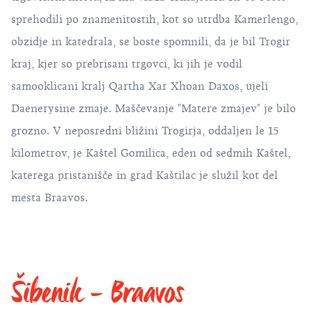
sprehodili po znamenitostih, kot so utrdba Kamerlengo,
obzidje in katedrala, se boste spomnili, da je bil Trogir
kraj, kjer so prebrisani trgovci, ki jih je vodil
samooklicani kralj Qartha Xar Xhoan Daxos, ujeli
Daenerysine zmaje. Maščevanje "Matere zmajev" je bilo
grozno. V neposredni bližini Trogirja, oddaljen le 15
kilometrov, je Kaštel Gomilica, eden od sedmih Kaštel,
katerega pristanišče in grad Kaštilac je služil kot del
mesta Braavos.
Šibenik - Braavos