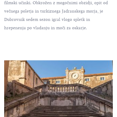
filmski učinki. Obkrožen z mogočnimi obzidji, opit od
večnega poletja in turkiznega Jadranskega morja, je
Dubrovnik sedem sezon igral vlogo spletk in
hrepenenja po vladanju in moči za oskarje.