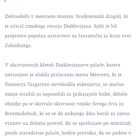
Dobrodošli v mestnem muzeju. Sredozemski dragulj, ki
je očaral rimskega cesarja Dioklecijana.
Split
je bil
preprosto popolna nastavitev za fantastični in kruti svet
Zahodnjega.
V skrivnostnih kleteh
Dioklecijanove palače
, katere
notranjost je služila pričaranju mesta Meereen, ki je
Daenerys Targaryen osvobodila suženjstva, so močne
zmaje stražili in usposobili za prihajajoče bitke, debelo
obzidje pa je skrivalo skrivnost vojske Sivega črva in
Brezmadežnih, ki so se do zadnjega diha borili za njeno
vrnitev na železni prestol. Ko se sprehajate po mističnih
poteh starodavne palače, bodite previdni, da ne padete v