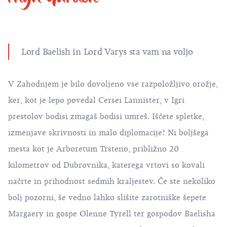
Lord Baelish in Lord Varys sta vam na voljo
V Zahodnjem je bilo dovoljeno vse razpoložljivo orožje,
ker, kot je lepo povedal Cersei Lannister, v Igri
prestolov bodisi zmagaš bodisi umreš. Iščete spletke,
izmenjave skrivnosti in malo diplomacije? Ni boljšega
mesta kot je Arboretum Trsteno, približno 20
kilometrov od Dubrovnika, katerega vrtovi so kovali
načrte in prihodnost sedmih kraljestev. Če ste nekoliko
bolj pozorni, še vedno lahko slišite zarotniške šepete
Margaery in gospe Olenne Tyrell ter gospodov Baelisha