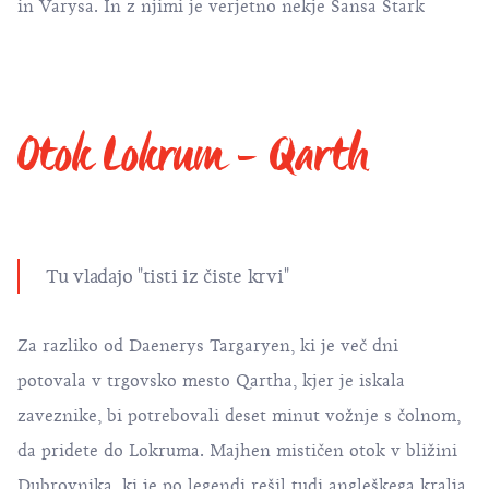
in Varysa. In z njimi je verjetno nekje Sansa Stark
Otok Lokrum - Qarth
Tu vladajo "tisti iz čiste krvi"
Za razliko od Daenerys Targaryen, ki je več dni
potovala v trgovsko mesto Qartha, kjer je iskala
zaveznike, bi potrebovali deset minut vožnje s čolnom,
da pridete do
Lokruma
. Majhen mističen otok v bližini
Dubrovnika, ki je po legendi rešil tudi angleškega kralja