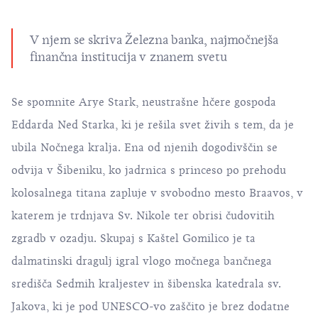
V njem se skriva Železna banka, najmočnejša
finančna institucija v znanem svetu
Se spomnite Arye Stark, neustrašne hčere gospoda
Eddarda Ned Starka, ki je rešila svet živih s tem, da je
ubila Nočnega kralja. Ena od njenih dogodivščin se
odvija v
Šibeniku
, ko jadrnica s princeso po prehodu
kolosalnega titana zapluje v svobodno mesto Braavos, v
katerem je trdnjava Sv. Nikole ter obrisi čudovitih
zgradb v ozadju. Skupaj s Kaštel Gomilico je ta
dalmatinski dragulj igral vlogo močnega bančnega
središča Sedmih kraljestev in
šibenska katedrala sv.
Jakova, ki je pod UNESCO-vo
zaščito je brez dodatne