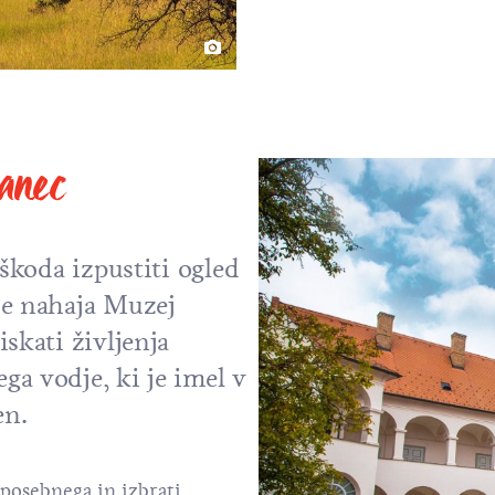
žanec
 škoda izpustiti ogled
se nahaja Muzej
skati življenja
a vodje, ki je imel v
en.
 posebnega in izbrati