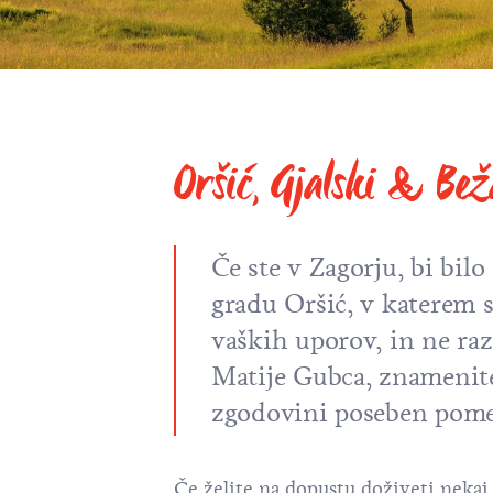
Oršić, Gjalski & Be
Če ste v Zagorju, bi bilo
gradu Oršić, v katerem 
vaških uporov, in ne razi
Matije Gubca, znameniteg
zgodovini poseben pom
Če želite na dopustu doživeti nekaj