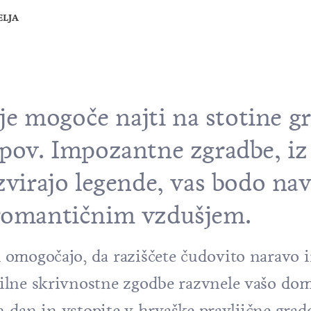
ELJA
e mogoče najti na stotine g
lpov. Impozantne zgradbe, iz
zvirajo legende, vas bodo nav
 romantičnim vzdušjem.
 omogočajo, da raziščete čudovito naravo 
lne skrivnostne zgodbe razvnele vašo domi
en dan in vstopite v hrvaške pravljične grad