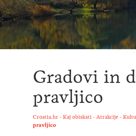
Gradovi in d
pravljico
Croatia.hr
Kaj obiskati
Atrakcije
Kultu
pravljico