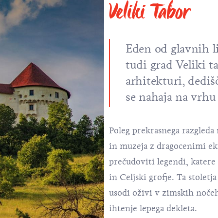
Veliki Tabor
Eden od glavnih li
tudi grad Veliki 
arhitekturi, dedi
se nahaja na vrh
Poleg prekrasnega razgleda
in muzeja z dragocenimi eks
prečudoviti legendi, katere
in Celjski grofje. Ta stoletj
usodi oživi v zimskih nočeh
ihtenje lepega dekleta.