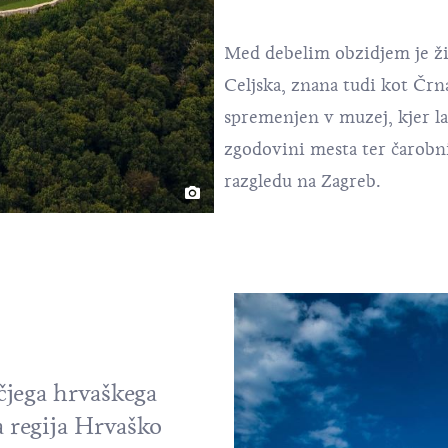
Med debelim obzidjem je živ
Celjska, znana tudi kot
Črna
spremenjen v muzej, kjer la
zgodovini mesta ter čarob
razgledu na Zagreb.
čjega hrvaškega
a regija Hrvaško