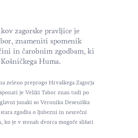
kov zagorske pravljice je
tabor, znameniti spomenik
ščini in čarobnim zgodbam, ki
u Košničkega Huma.
 na zeleno preprogo Hrvaškega Zagorja
ponati je Veliki Tabor znan tudi po
 glavni junaki so
Veronika Deseniška
a stara zgodba o ljubezni in nesrečni
, ko je v stenah dvorca mogoče slišati