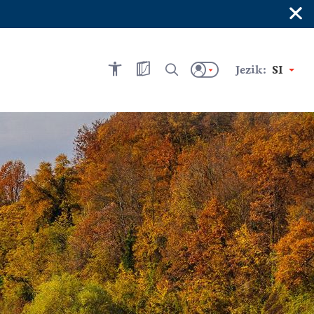
×
Jezik:
SI