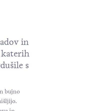
radov in
 katerih
dušile s
in bujno
šljijo.
ove in