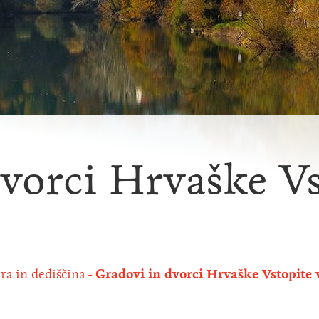
vorci Hrvaške Vs
ra in dediščina
Gradovi in dvorci Hrvaške Vstopite 