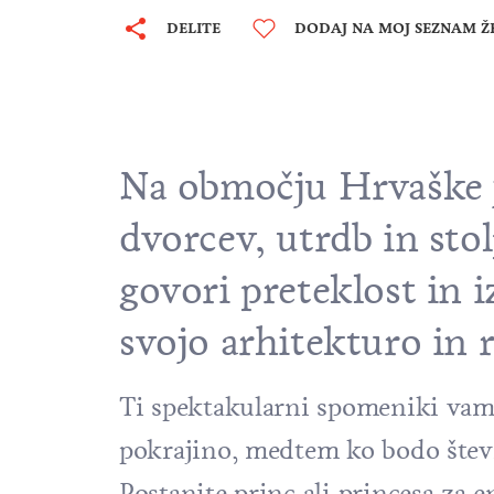
DELITE
DODAJ NA MOJ SEZNAM Ž
Na območju Hrvaške j
dvorcev, utrdb in sto
govori preteklost in i
svojo arhitekturo in
Ti spektakularni spomeniki vam
pokrajino, medtem ko bodo števi
Postanite princ ali princesa za 