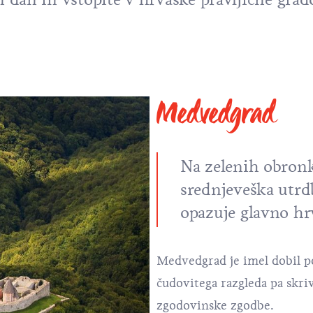
Medvedgrad
Na zelenih obron
srednjeveška utrdb
opazuje glavno h
Medvedgrad je imel dobil po 
čudovitega razgleda pa skriv
zgodovinske zgodbe.