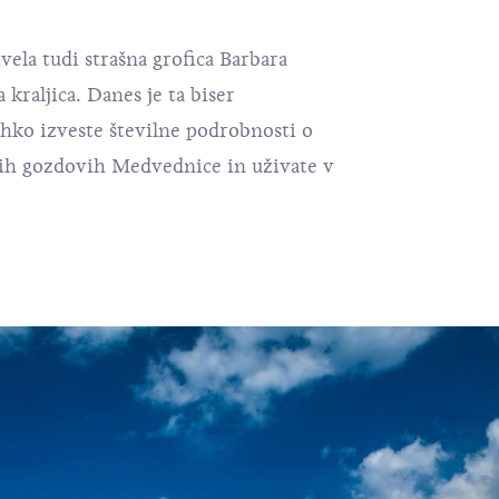
ela tudi strašna grofica Barbara
 kraljica
. Danes je ta biser
hko izveste številne podrobnosti o
nih gozdovih
Medvednice
in uživate v