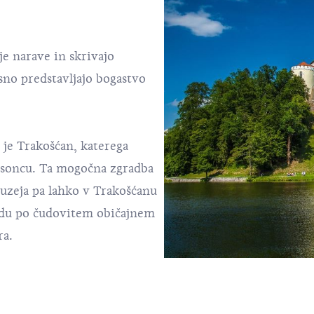
je narave in skrivajo
sno predstavljajo bogastvo
 je
Trakošćan
, katerega
a soncu. Ta mogočna zgradba
 muzeja pa lahko v Trakošćanu
odu po čudovitem običajnem
ra.