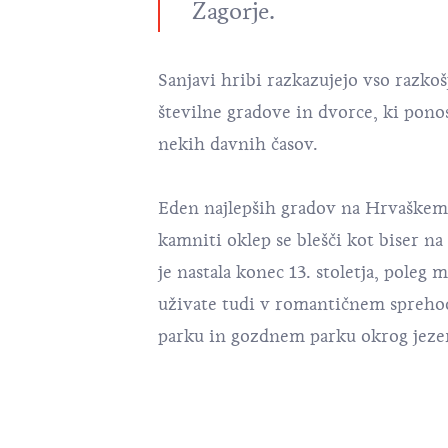
Zagorje.
Sanjavi hribi razkazujejo vso razkoš
številne gradove in dvorce, ki pono
nekih davnih časov.
Eden najlepših gradov na Hrvaškem
kamniti oklep se blešči kot biser n
je nastala konec 13. stoletja, poleg
uživate tudi v romantičnem spreh
parku in gozdnem parku okrog jeze