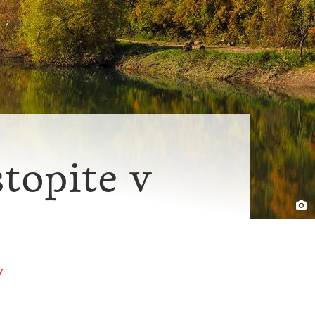
topite v
v