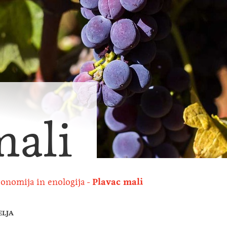
mali
onomija in enologija
Plavac mali
ELJA