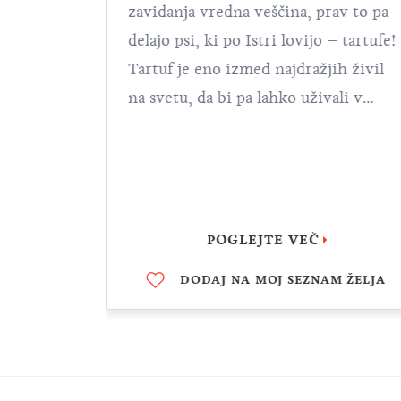
 morate –
zavidanja vredna veščina, prav to pa
 je skopa
delajo psi, ki po Istri lovijo – tartufe!
ko
Tartuf je eno izmed najdražjih živil
 Poleg
na svetu, da bi pa lahko uživali v
je njena
številnih istrskih delikatesah,
tronomiji
pripravljenih iz tartufov, potrebujete
i v
pomoč ene izmed najdražjih pasem
omakam in
na svetu – lagotta romagnola –, ki je
 govori
bolj znan kot pes tartufar.
POGLEJTE VEČ
način
M ŽELJA
DODAJ NA MOJ SEZNAM ŽELJA
oj
lne, zato