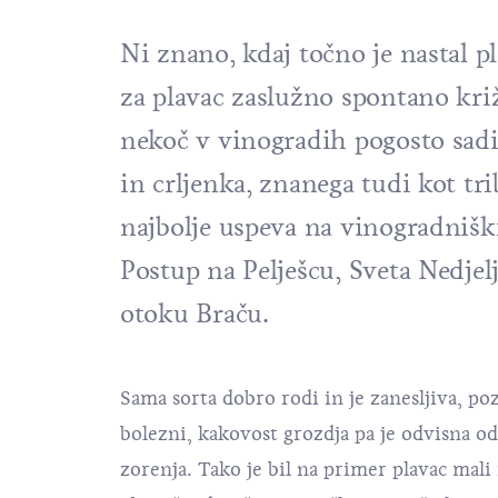
Ni znano, kdaj točno je nastal p
za plavac zaslužno spontano križ
nekoč v vinogradih pogosto sadil
in crljenka, znanega tudi kot tr
najbolje uspeva na vinogradnišk
Postup na Pelješcu, Sveta Nedjel
otoku Braču.
Sama sorta dobro rodi in je zanesljiva, po
bolezni, kakovost grozdja pa je odvisna od 
zorenja. Tako je bil na primer plavac mali