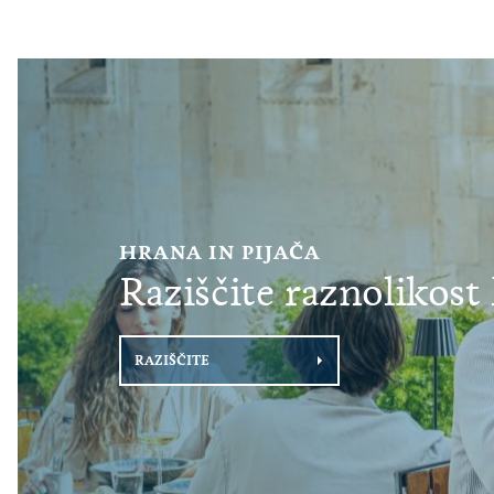
e čari
HRANA IN PIJAČA
Raziščite raznolikost
RAZIŠČITE