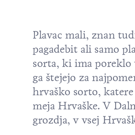
Plavac mali, znan tudi
pagadebit ali samo pl
sorta, ki ima poreklo
ga štejejo za najpom
hrvaško sorto, katere
meja Hrvaške. V Dalma
grozdja, v vsej Hrvaš