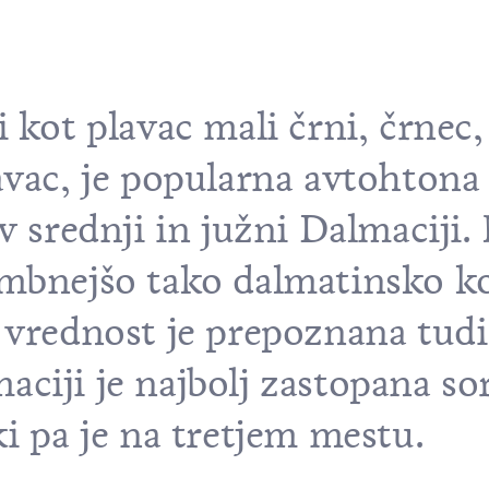
 kot plavac mali črni, črnec,
avac, je popularna avtohtona
 v srednji in južni Dalmaciji
embnejšo tako dalmatinsko ko
 vrednost je prepoznana tudi
ciji je najbolj zastopana so
ki pa je na tretjem mestu.