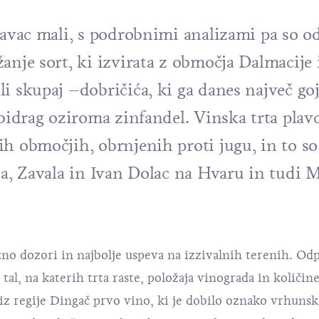
lavac mali, s podrobnimi analizami pa so odk
anje sort, ki izvirata z območja Dalmacije 
i skupaj –dobričića, ki ga danes največ goji
ibidrag oziroma zinfandel. Vinska trta plav
ih območjih, obrnjenih proti jugu, in to s
ja, Zavala in Ivan Dolac na Hvaru in tudi 
zno dozori in najbolje uspeva na izzivalnih terenih. Od
tal, na katerih trta raste, položaja vinograda in količin
 iz regije Dingač prvo vino, ki je dobilo oznako vrhuns