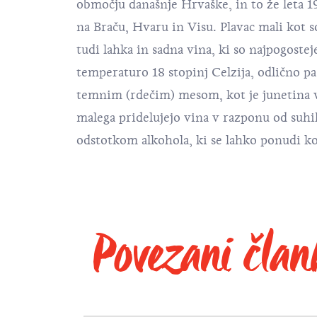
območju današnje Hrvaške, in to že leta 19
na Braču, Hvaru in Visu. Plavac mali kot s
tudi lahka in sadna vina, ki so najpogost
temperaturo 18 stopinj Celzija, odlično pa 
temnim (rdečim) mesom, kot je junetina v b
malega pridelujejo vina v razponu od suh
odstotkom alkohola, ki se lahko ponudi kot
Povezani član