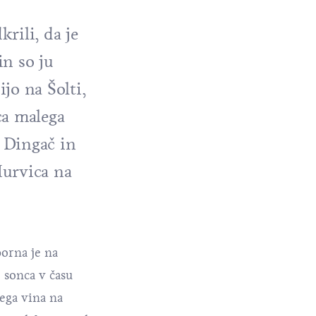
rili, da je
in so ju
jo na Šolti,
ca malega
o Dingač in
Murvica na
porna je na
e sonca v času
kega vina na