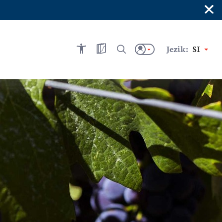
×
Jezik:
SI