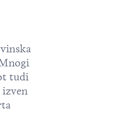
 vinska
. Mnogi
t tudi
 izven
rta