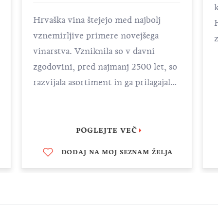
Hrvaška vina štejejo med najbolj
vznemirljive primere novejšega
vinarstva. Vzniknila so v davni
zgodovini, pred najmanj 2500 let, so
razvijala asortiment in ga prilagajala
značilnostim podnebja ter tal, v
katerem so vzniknila – vse do danes.
Za vas imamo štiri zanimivosti,
POGLEJTE VEČ
zaradi katerih si boste takoj zaželeli
DODAJ NA MOJ SEZNAM ŽELJA
uživati v njihovem okusu in vonju.