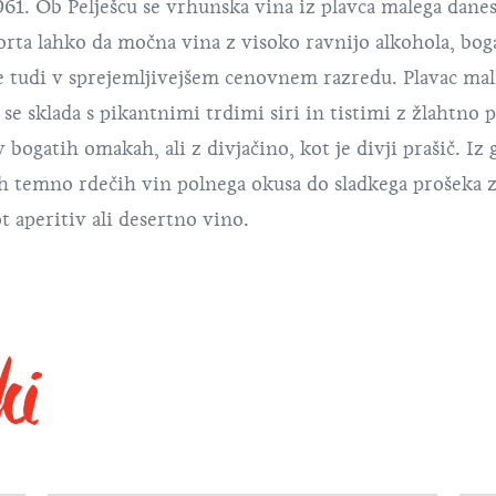
61. Ob Pelješcu se vrhunska vina iz plavca malega danes
orta lahko da močna vina z visoko ravnijo alkohola, bog
eje tudi v sprejemljivejšem cenovnem razredu. Plavac ma
se sklada s pikantnimi trdimi siri in tistimi z žlahtno p
ogatih omakah, ali z divjačino, kot je divji prašič. Iz 
ih temno rdečih vin polnega okusa do sladkega prošeka 
 aperitiv ali desertno vino.
ki