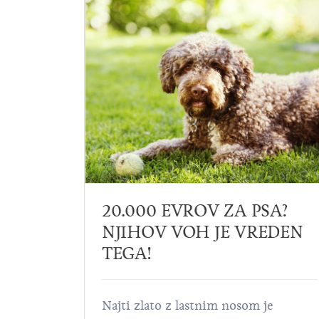
20.000 EVROV ZA PSA?
NJIHOV VOH JE VREDEN
KE?
TEGA!
te med
Najti zlato z lastnim nosom je