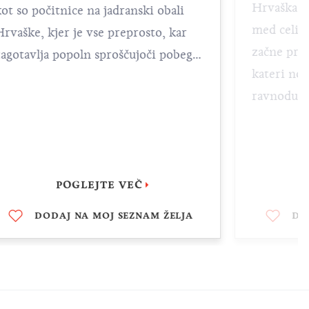
Hrvaška je
kot so počitnice na jadranski obali
med celim
Hrvaške, kjer je vse preprosto, kar
začne pra
zagotavlja popoln sproščujoči pobeg?
kateri no
Sonce – potrjeno.
Plaže
– potrjeno.
ravnodušen. Medtem ko zunaj
Eno izmed najčistejših morja na
piha veter
svetu – potrjeno. In
hrana
. Najboljše
definira blaginjo, topli dom,
za konec.
sorodnike 
se je sprostiti in pozab
POGLEJTE VEČ
probleme o
DODAJ NA MOJ SEZNAM ŽELJA
DO