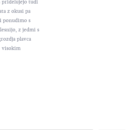
 pridelujejo tudi
ata z okusi pa
li ponudimo s
lesnijo, z jedmi s
grozdja plavca
z visokim