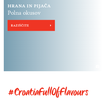
HRANA IN PIJAČA
Polna okusov
RAZIŠČITE
#CroatiaFullOfFlavours