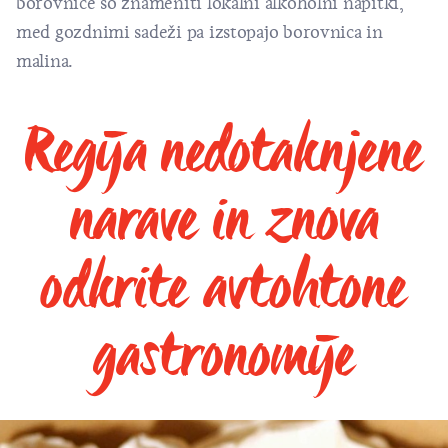
borovnice so znameniti lokalni alkoholni napitki,
med gozdnimi sadeži pa izstopajo borovnica in
malina.
Regija nedotaknjene
narave in znova
odkrite avtohtone
gastronomije