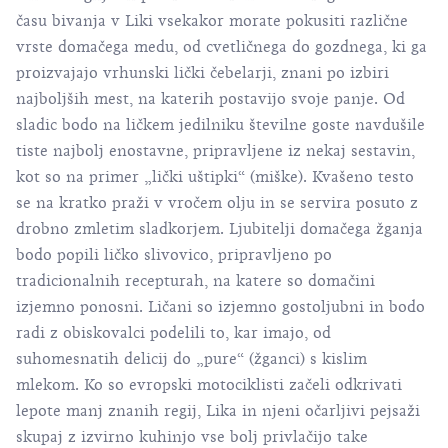
času bivanja v Liki vsekakor morate pokusiti različne
vrste domačega medu, od cvetličnega do gozdnega, ki ga
proizvajajo vrhunski lički čebelarji, znani po izbiri
najboljših mest, na katerih postavijo svoje panje. Od
sladic bodo na ličkem jedilniku številne goste navdušile
tiste najbolj enostavne, pripravljene iz nekaj sestavin,
kot so na primer „lički uštipki“ (miške). Kvašeno testo
se na kratko praži v vročem olju in se servira posuto z
drobno zmletim sladkorjem. Ljubitelji domačega žganja
bodo popili ličko slivovico, pripravljeno po
tradicionalnih recepturah, na katere so domačini
izjemno ponosni. Ličani so izjemno gostoljubni in bodo
radi z obiskovalci podelili to, kar imajo, od
suhomesnatih delicij do „pure“ (žganci) s kislim
mlekom. Ko so evropski motociklisti začeli odkrivati
lepote manj znanih regij, Lika in njeni očarljivi pejsaži
skupaj z izvirno kuhinjo vse bolj privlačijo take