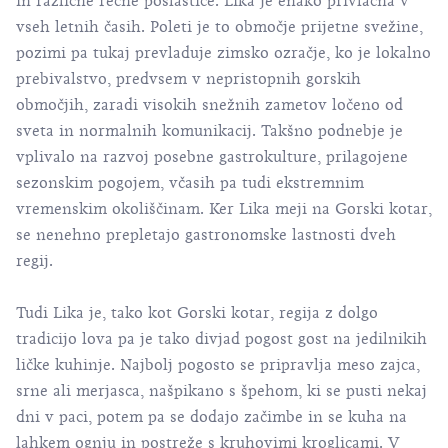
in različne rečne poslastice. Lika je enako privlačna v
vseh letnih časih. Poleti je to območje prijetne svežine,
pozimi pa tukaj prevladuje zimsko ozračje, ko je lokalno
prebivalstvo, predvsem v nepristopnih gorskih
območjih, zaradi visokih snežnih zametov ločeno od
sveta in normalnih komunikacij. Takšno podnebje je
vplivalo na razvoj posebne gastrokulture, prilagojene
sezonskim pogojem, včasih pa tudi ekstremnim
vremenskim okoliščinam. Ker Lika meji na Gorski kotar,
se nenehno prepletajo gastronomske lastnosti dveh
regij.
Tudi Lika je, tako kot Gorski kotar, regija z dolgo
tradicijo lova pa je tako divjad pogost gost na jedilnikih
ličke kuhinje. Najbolj pogosto se pripravlja meso zajca,
srne ali merjasca, našpikano s špehom, ki se pusti nekaj
dni v paci, potem pa se dodajo začimbe in se kuha na
lahkem ognju in postreže s kruhovimi kroglicami. V