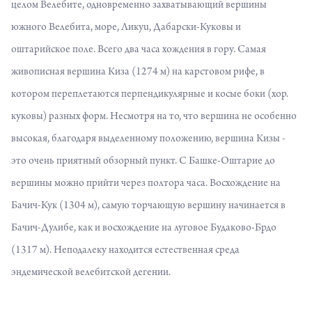
целом Велебите, одновременно захватывающий вершины
южного Велебита, море, Ликуu, Дабарски-Куковы и
оштарийское поле. Всего два часа хождения в гору. Самая
живописная вершина Киза (1274 м) на карстовом рифе, в
котором переплетаются перпендикулярные и косые боки (хор.
куковы) разных форм. Несмотря на то, что вершина не особенно
высокая, благодаря выделенному положению, вершина Кизы -
это очень приятный обзорный пункт. С Башке-Оштарие до
вершины можно прийти через полтора часа. Восхождение на
Бачич-Кук (1304 м), самую торчающую вершину начинается в
Бачич-Дулибе, как и восхождение на луговое Будаково-Брдо
(1317 м). Неподалеку находится естественная среда
эндемической велебитской дегении.