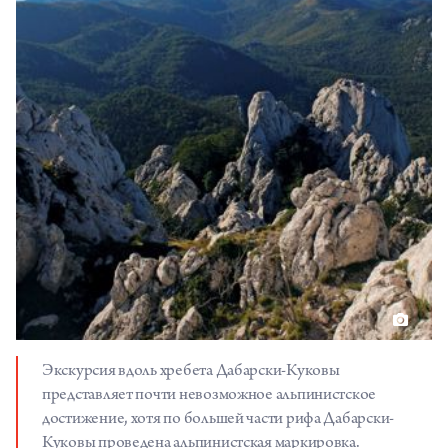
Экскурсия вдоль хребета Дабарски-Куковы
представляет почти невозможное альпинистское
достижение, хотя по большей части рифа Дабарски-
Куковы проведена альпинистская маркировка.