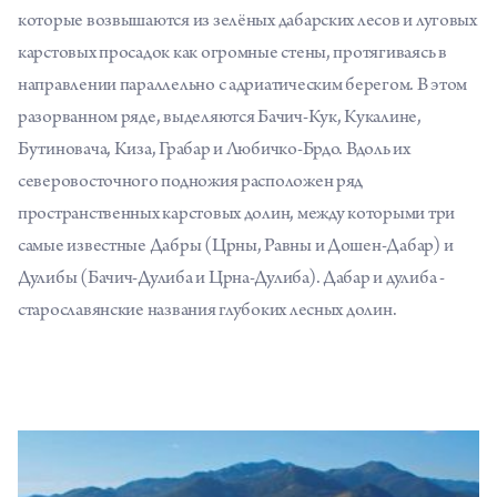
которые возвышаются из зелёных дабарских лесов и луговых
карстовых просадок как огромные стены, протягиваясь в
направлении параллельно с адриатическим берегом. В этом
разорванном ряде, выделяются Бачич-Кук, Кукалине,
Бутиновача, Киза, Грабар и Любичко-Брдо. Вдоль их
северовосточного подножия расположен ряд
пространственных карстовых долин, между которыми три
самые известные Дабры (Црны, Равны и Дошен-Дабар) и
Дулибы (Бачич-Дулиба и Црна-Дулиба). Дабар и дулиба -
старославянские названия глубоких лесных долин.