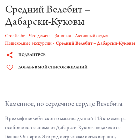
Средний Велебит –
Дабарски-Куковы
Croatia.hr
Что делать
Занятия
Активный отдых
Пешеходные экскурсии
Средний Велебит – Дабарски-Куковы
ПОДЕЛИТЕСЬ
ДОБАВЬ В МОЙ СПИСОК ЖЕЛАНИЙ
Каменное, но сердечное сердце Велебита
В рельефе велебитскогго массива длиной 143 километра
особое место занимают Дабарски-Куковы недалеко от
Башке-Оштарие. Это ряд острых скалистых вершин,