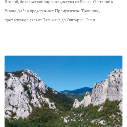
Второй, более легкий вариант доступа из Башке-Оштарие в
Равны-Дабар представляет Премужичева-Тропинка,
протягивающаяся от Завижана до Оштарие. Очен