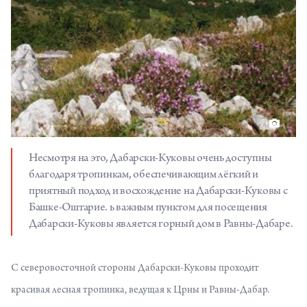
Несмотря на это, Дабарски-Куковы очень доступны
благодаря тропинкам, обеспечивающим лёгкий и
приятный подход и восхождение на Дабарски-Куковы с
Башке-Оштарие. ь важным пунктом для посещения
Дабарски-Куковы является горный дом в Равны-Дабаре.
С северовосточной стороны Дабарски-Куковы проходит
красивая лесная тропинка, ведущая к Црны и Равны-Дабар.