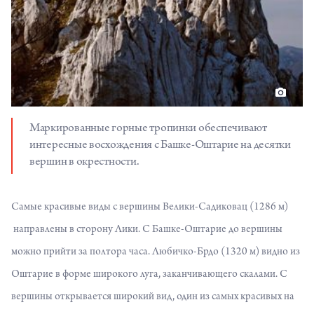
Маркированные горные тропинки обеспечивают
интересные восхождения с Башке-Оштарие на десятки
вершин в окрестности.
Самые красивые виды с вершины Велики-Садиковац (1286 м)
направлены в сторону Лики. С Башке-Оштарие до вершины
можно прийти за полтора часа. Любичко-Брдо (1320 м) видно из
Оштарие в форме широкого луга, заканчивающего скалами. С
вершины открывается широкий вид, один из самых красивых на