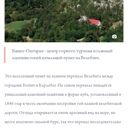
Башке-Оштарие - центр горного туризма и главный
альпинистский начальный пункт на Велебите.
Это населённый пункт на важном перевале Велебита между
городами Госпич и Карлобаг. На самом перевале находится
уникальный каменный памятник в форме куба, установленный в
1846 году в честь окончания постройки той важной велебитской
дороги. Отсюда открывается очень красивый вид на море, но
место изложено сильной буре, так что перевал последовательно