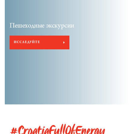
Пешеходные экскурсии
ИССЛЕДУЙТЕ
#CroatiaFullOfEnergy