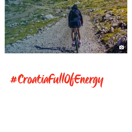
#CroatiaFullOfEnergy