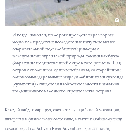
И когда, наконец, по дороге проедете через горы к
морю, вам предстоит исследование ничуть не менее
очаровательной подвелебитской ривьеры с
жемчужинами охраняемой природы, такими как бухта
Завратница и единственный остров того региона - Паг,
остров с оголенным лунным пейзажем, со старейшими
оливковыми деревьями в мире, и лабиринтами сухозида
(сухих стен) - свидетеля изобретательности и навыков
традиционного каменного строительства острова.
Каждый найдет маршрут, соответствующий своей мотивации,
интересам и физическому состоянию, а также к любимому типу
велосипеда. Lika Active и River Adventure - две сущности,