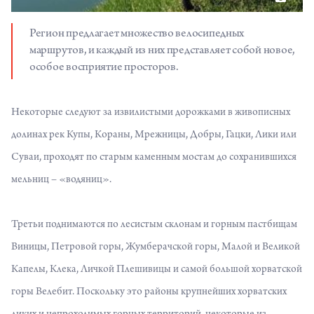
Регион предлагает множество велосипедных
маршрутов, и каждый из них представляет собой новое,
особое восприятие просторов.
Некоторые следуют за извилистыми дорожками в живописных
долинах рек Купы, Кораны, Мрежницы, Добры, Гацки, Лики или
Суваи, проходят по старым каменным мостам до сохранившихся
мельниц – «водяниц».
Третьи поднимаются по лесистым склонам и горным пастбищам
Виницы, Петровой горы, Жумберачской горы, Малой и Великой
Капелы, Клека, Личкой Плешивицы и самой большой хорватской
горы Велебит. Поскольку это районы крупнейших хорватских