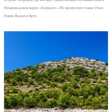
острове Леврнака, где вас ждет единственный песчаный пляж в
Национальном парке «Корнати». Не пропустите также Опат,
Равни Жакан и Вруе.