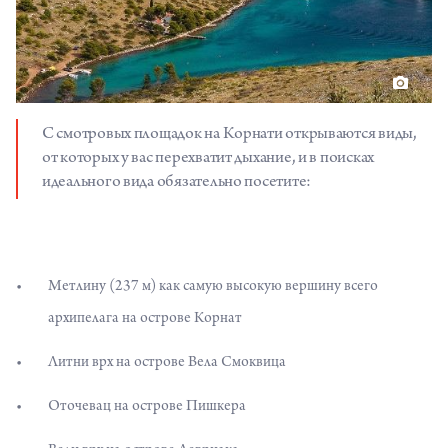
С смотровых площадок на Корнати открываются виды,
от которых у вас перехватит дыхание, и в поисках
идеального вида обязательно посетите:
Метлину (237 м) как самую высокую вершину всего
архипелага на острове Корнат
Литни врх на острове Вела Смоквица
Оточевац на острове Пишкера