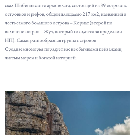
скал Шибеникского архипелага, состоящий из 89 островов,
островков и рифов, общей площадью 217 км2, названный в
честь самого большого острова – Корнат (второй по
величине остров –
Жут
, который находится за пределами
НП). Самая разнообразная группа островов
Средиземноморья порадует вас необычными пейзажами,
чистым морем и богатой историей.