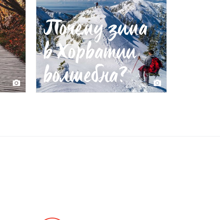
Почему зима
в Хорватии
волшебна?