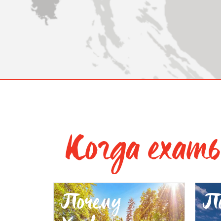
Когда ехать
Почему
П