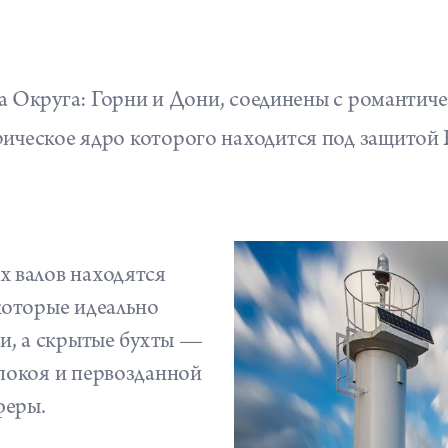
ва Округа: Горни и Дони, соединены с романтич
рическое ядро которого находится под защит
х валов находятся
которые идеально
ми, а скрытые бухты —
покоя и первозданной
феры.