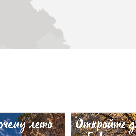
очему лето
Откройте д