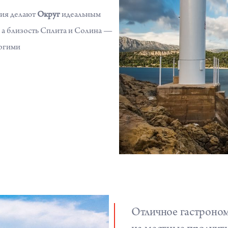
ия делают
Округ
идеальным
 а близость Сплита и Солина —
ногими
Отличное гастроном