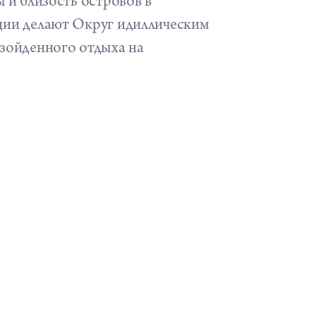
 и близость островов в
ции делают Округ идиллическим
зойденного отдыха на