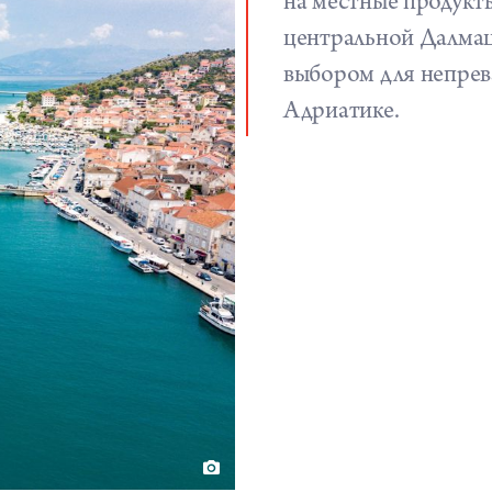
на местные продукты
центральной Далма
выбором для непрев
Адриатике.