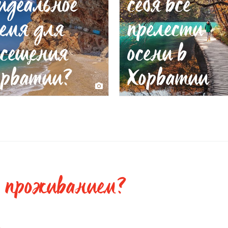
идеальное
себя все
емя для
прелести
осещения
осени в
орватии?
Хорватии
с проживанием?