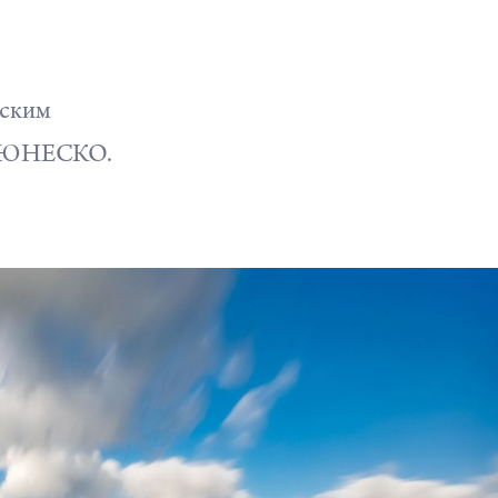
еским
ой ЮНЕСКО.