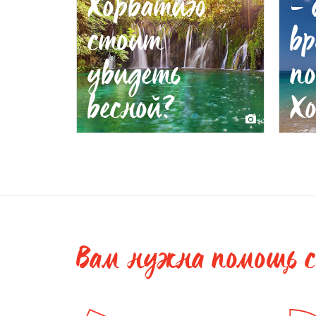
Хорватию
- 
стоит
вр
увидеть
п
весной?
Х
Вам нужна помощь 