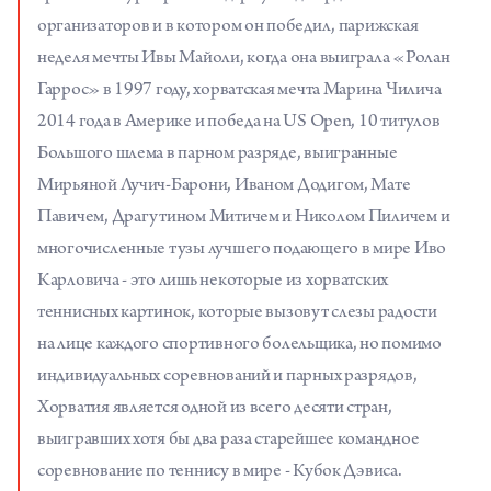
организаторов и в котором он победил, парижская
неделя мечты Ивы Майоли, когда она выиграла «Ролан
Гаррос» в 1997 году, хорватская мечта Марина Чилича
2014 года в Америке и победа на US Open, 10 титулов
Большого шлема в парном разряде, выигранные
Мирьяной Лучич-Барони, Иваном Додигом, Мате
Павичем, Драгутином Митичем и Николом Пиличем и
многочисленные тузы лучшего подающего в мире Иво
Карловича - это лишь некоторые из хорватских
теннисных картинок, которые вызовут слезы радости
на лице каждого спортивного болельщика, но помимо
индивидуальных соревнований и парных разрядов,
Хорватия является одной из всего десяти стран,
выигравших хотя бы два раза старейшее командное
соревнование по теннису в мире - Кубок Дэвиса.