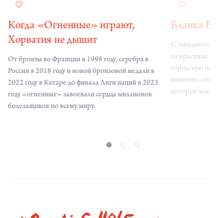
Когда «Огненные» играют,
Бланка В
Хорватия не дышит
С западного п
на красивые и
От бронзы во Франции в 1998 году, серебра в
городскую наб
России в 2018 году и новой бронзовой медали в
многочисленных
2022 году в Катаре до финала Лиги наций в 2023
которые как бу
году «огненные» завоевали сердца миллионов
отправиться н
болельщиков по всему миру.
хорватских ост
кристально чистым морем.
побережью при
знаменитых сп
мирового спорт
сплитской walk 