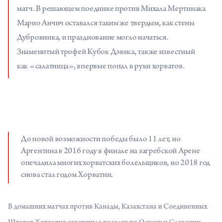
матч. В решающем поединке против Михала Мертинака
Марио Анчич оставался таким же твердым, как стены
Дубровника, и празднование могло начаться.
Знаменитый трофей Кубок Дэвиса, также известный
как «салатница», впервые попал в руки хорватов.
До новой возможности победы было 11 лет, но
Аргентина в 2016 году в финале на загребской Арене
опечалила многих хорватских болельщиков, но 2018 год
снова стал годом Хорватии.
В домашних матчах против Канады, Казахстана и Соединенных