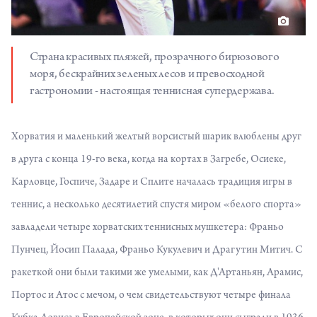
Страна красивых пляжей, прозрачного бирюзового
моря, бескрайних зеленых лесов и превосходной
гастрономии - настоящая теннисная супердержава.
Хорватия и маленький желтый ворсистый шарик влюблены друг
в друга с конца 19-го века, когда на кортах в Загребе, Осиеке,
Карловце, Госпиче, Задаре и Сплите началась традиция игры в
теннис, а несколько десятилетий спустя миром «белого спорта»
завладели четыре хорватских теннисных мушкетера: Франьо
Пунчец, Йосип Палада, Франьо Кукулевич и Драгутин Митич. С
ракеткой они были такими же умелыми, как Д'Артаньян, Арамис,
Портос и Атос с мечом, о чем свидетельствуют четыре финала