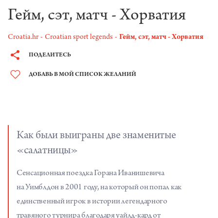
Гейм, сэт, матч - Хорватия
Croatia.hr
Croatian sport legends
Гейм, сэт, матч - Хорватия
ПОДЕЛИТЕСЬ
ДОБАВЬ В МОЙ СПИСОК ЖЕЛАНИЙ
Как были выиграны две знаменитые
«салатницы»
Сенсационная поездка Горана Иванишевича
на Уимблдон в 2001 году, на который он попал как
единственный игрок в истории легендарного
травяного турнира благодаря уайлд-кард от