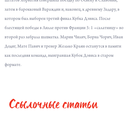
Штатов Хорватия совершила поездку по Осиеку и Славонии,
затем в барокковый Вараждин и, наконец, к древнему Задару, в
котором был выборен третий финал Кубка Дэвиса. После
блестящей победы в Лилле против Франции 3: 1 «салатницу» во
второй раз забрала шахматка. Марин Чилич, Борна Чорич, Иван
Додиг, Мате Павич и тренер Желько Краян останутся в памяти
как последняя команда, выигравшая Кубок Дэвиса в старом
формате.
Ссылочные статьи