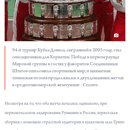
94-й турнир Кубка Дэвиса, сыгранный в 2005 году, стал
сенсационным для Хорватии. Победа в первом раунде
Мировой группы в гостях у фаворитов Соединенных
Штатов ошеломила спортивный мир, и шахматная
теннисная поэзия продолжилась в двух домашних матчах
в средиземноморской жемчужине - Сплите.
Несмотря на то, что оба матча начались одинаково, при
первоначальном лидировании Румынии и России, хорватская
сборная с помощью страстной аудитории в культовом зале Грипе