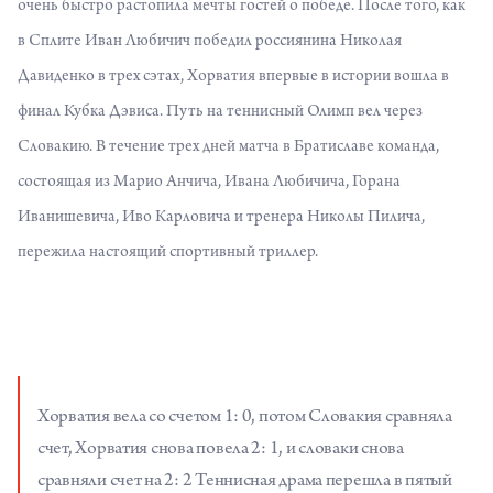
очень быстро растопила мечты гостей о победе. После того, как
в Сплите Иван Любичич победил россиянина Николая
Давиденко в трех сэтах, Хорватия впервые в истории вошла в
финал Кубка Дэвиса. Путь на теннисный Олимп вел через
Словакию. В течение трех дней матча в Братиславе команда,
состоящая из Марио Анчича, Ивана Любичича, Горана
Иванишевича, Иво Карловича и тренера Николы Пилича,
пережила настоящий спортивный триллер.
Хорватия вела со счетом 1: 0, потом Словакия сравняла
счет, Хорватия снова повела 2: 1, и словаки снова
сравняли счет на 2: 2 Теннисная драма перешла в пятый