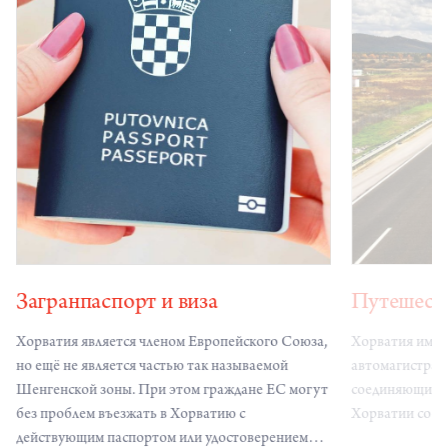
Загранпаспорт и виза
Путешест
Хорватия является членом Европейского Союза,
Хорватия имее
но ещё не является частью так называемой
автомагистрал
Шенгенской зоны. При этом граждане ЕС могут
соединяющих в
без проблем въезжать в Хорватию с
Хорватии со в
действующим паспортом или удостоверением