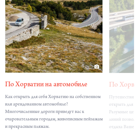
По Хорватии на автомобиле
По Хорват
Как открыть для себя Хорватию на собственном
Путешествие а
или арендованном автомобиле?
открыть для с
Многочисленные дороги приведут вас к
Разумные цены
очаровательным городам, живописным пейзажам
линий позволят
и прекрасным пляжам.
отдыха Вашей 