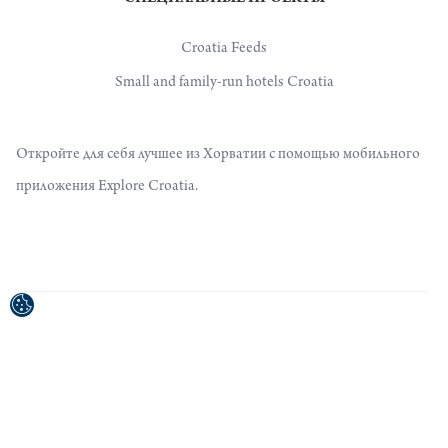
Croatia Feeds
Small and family-run hotels Croatia
Откройте для себя лучшее из Хорватии с помощью мобильного
приложения Explore Croatia.
Проект был софинансирован Европейским Союзом из
Европейского фонда регионального развития.
Ответственность за содержание публикаций/трансляций несет