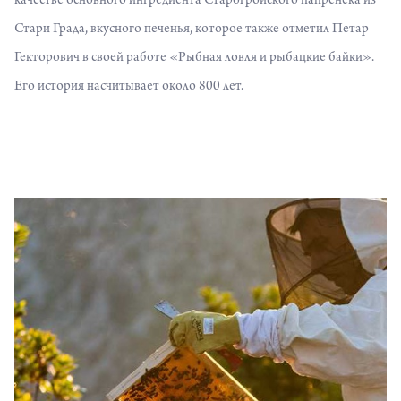
качестве основного ингредиента Старогройского папренёка из
Стари Града, вкусного печенья, которое также отметил Петар
Гекторович в своей работе «Рыбная ловля и рыбацкие байки».
Его история насчитывает около 800 лет.