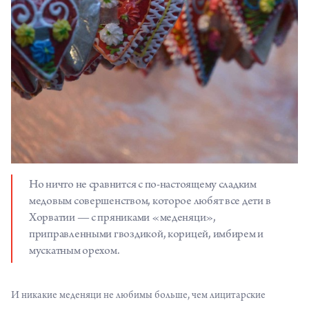
Но ничто не сравнится с по-настоящему сладким
медовым совершенством, которое любят все дети в
Хорватии — с пряниками «меденяци»,
приправленными гвоздикой, корицей, имбирем и
мускатным орехом.
И никакие меденяци не любимы больше, чем лицитарские