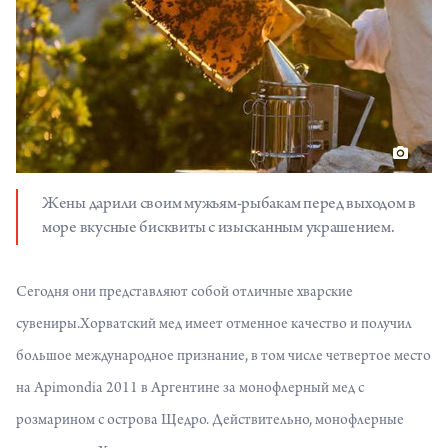
Жены дарили своим мужьям-рыбакам перед выходом в
море вкусные бисквиты с изысканным украшением.
Сегодня они представляют собой отличные хварские
сувениры.Хорватский мед имеет отменное качество и получил
большое международное признание, в том числе четвертое место
на Apimondia 2011 в Аргентине за монофлерный мед с
розмарином с острова Щедро. Действительно, монофлерные